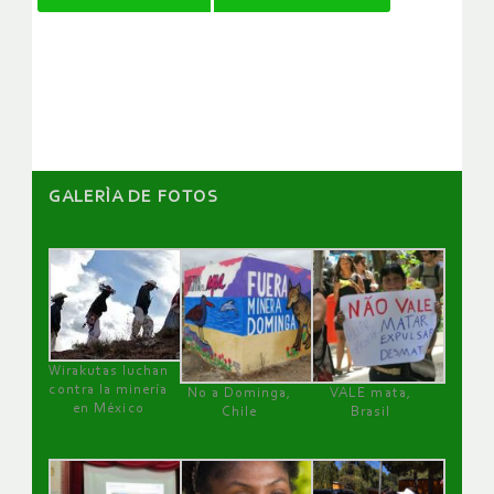
de
artículos
GALERÌA DE FOTOS
Wirakutas luchan
contra la minería
No a Dominga,
VALE mata,
en México
Chile
Brasil