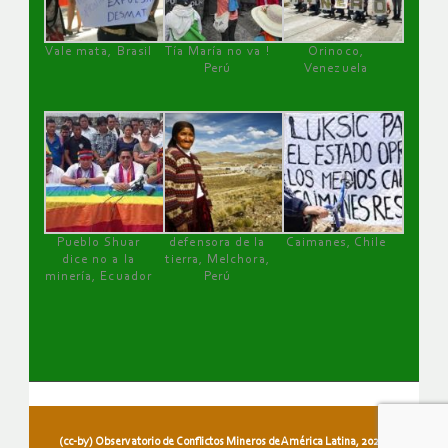
Vale mata, Brasil
Tía María no va !
Orinoco,
Perú
Venezuela
Pueblo Shuar
defensora de la
Caimanes, Chile
dice no a la
tierra, Melchora,
minería, Ecuador
Perú
(cc-by) Observatorio de Conflictos Mineros de América Latina, 2026