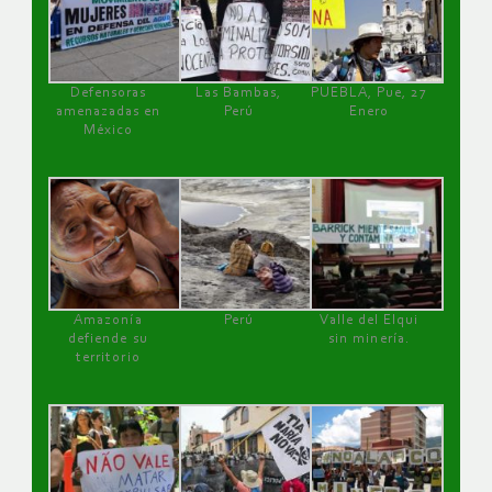
Defensoras
Las Bambas,
PUEBLA, Pue, 27
amenazadas en
Perú
Enero
México
Amazonía
Perú
Valle del Elqui
defiende su
sin minería.
territorio