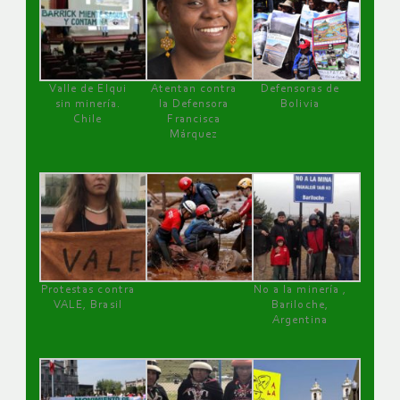
Valle de Elqui
Atentan contra
Defensoras de
sin minería.
la Defensora
Bolivia
Chile
Francisca
Márquez
Protestas contra
No a la minería ,
VALE, Brasil
Bariloche,
Argentina