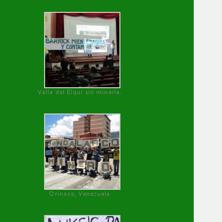
Valle del Elqui sin minería.
Orinoco, Venezuela