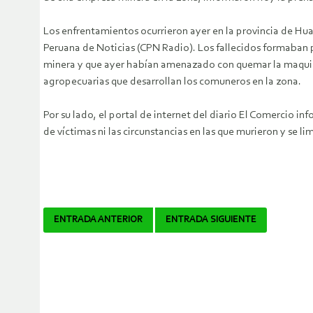
Los enfrentamientos ocurrieron ayer en la provincia de Hu
Peruana de Noticias (CPN Radio).
Los fallecidos formaban p
minera y que ayer habían amenazado con quemar la maquinar
agropecuarias que desarrollan los comuneros en la zona.
Por su lado, el portal de internet del diario El Comercio 
de víctimas ni las circunstancias en las que murieron y se 
Navegador
ENTRADA ANTERIOR
ENTRADA SIGUIENTE
de
artículos