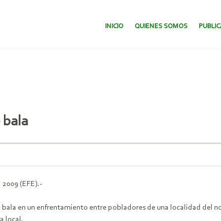
SALTAR AL CONTENIDO.
INICIO
QUIENES SOMOS
PUBLI
 bala
 2009 (EFE).-
 bala en un enfrentamiento entre pobladores de una localidad del no
a local.