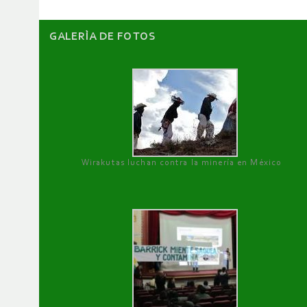
GALERÌA DE FOTOS
Wirakutas luchan contra la minería en México