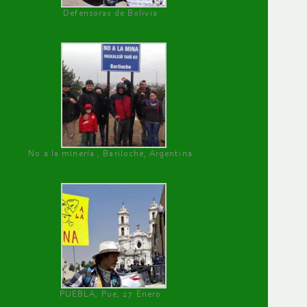
Defensoras de Bolivia
No a la minería , Bariloche, Argentina
PUEBLA, Pue, 27 Enero