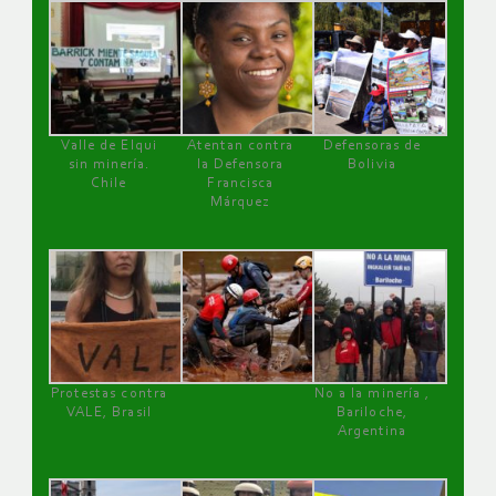
Valle de Elqui
Atentan contra
Defensoras de
sin minería.
la Defensora
Bolivia
Chile
Francisca
Márquez
Protestas contra
No a la minería ,
VALE, Brasil
Bariloche,
Argentina