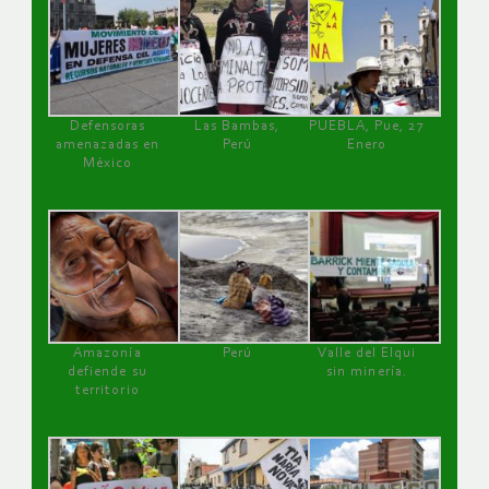
Defensoras
Las Bambas,
PUEBLA, Pue, 27
amenazadas en
Perú
Enero
México
Amazonía
Perú
Valle del Elqui
defiende su
sin minería.
territorio