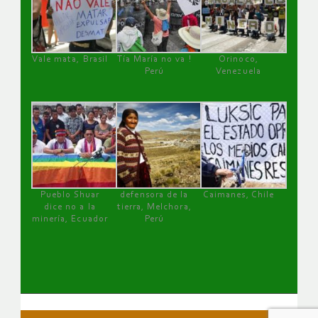
Vale mata, Brasil
Tía María no va !
Orinoco,
Perú
Venezuela
Pueblo Shuar
defensora de la
Caimanes, Chile
dice no a la
tierra, Melchora,
minería, Ecuador
Perú