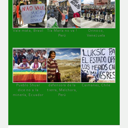
Vale mata, Brasil
Tía María no va !
Orinoco,
Perú
Venezuela
Pueblo Shuar
defensora de la
Caimanes, Chile
dice no a la
tierra, Melchora,
minería, Ecuador
Perú