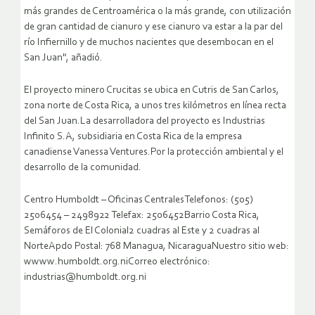
más grandes de Centroamérica o la más grande, con utilización
de gran cantidad de cianuro y ese cianuro va estar a la par del
río Infiernillo y de muchos nacientes que desembocan en el
San Juan", añadió.
El proyecto minero Crucitas se ubica en Cutris de San Carlos,
zona norte de Costa Rica, a unos tres kilómetros en línea recta
del San Juan.La desarrolladora del proyecto es Industrias
Infinito S.A, subsidiaria en Costa Rica de la empresa
canadiense Vanessa Ventures.Por la protección ambiental y el
desarrollo de la comunidad.
Centro Humboldt – Oficinas CentralesTelefonos: (505)
2506454 – 2498922 Telefax: 2506452Barrio Costa Rica,
Semáforos de El Colonial2 cuadras al Este y 2 cuadras al
NorteApdo Postal: 768 Managua, NicaraguaNuestro sitio web:
wwww.humboldt.org.niCorreo electrónico:
industrias@humboldt.org.ni