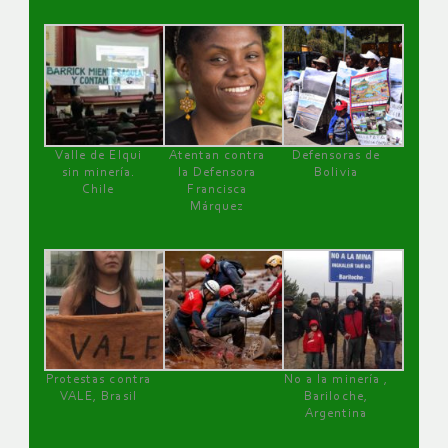
Valle de Elqui
Atentan contra
Defensoras de
sin minería.
la Defensora
Bolivia
Chile
Francisca
Márquez
Protestas contra
No a la minería ,
VALE, Brasil
Bariloche,
Argentina