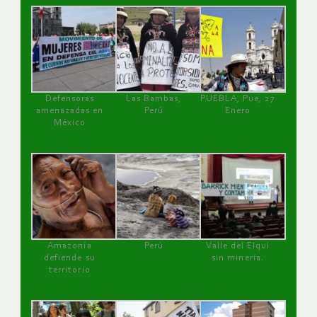
Defensoras
Las Bambas,
PUEBLA, Pue, 27
amenazadas en
Perú
Enero
México
Amazonía
Perú
Valle del Elqui
defiende su
sin minería.
territorio