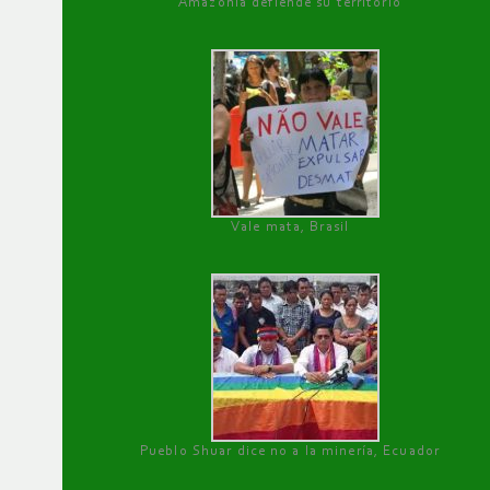
Amazonía defiende su territorio
Vale mata, Brasil
Pueblo Shuar dice no a la minería, Ecuador