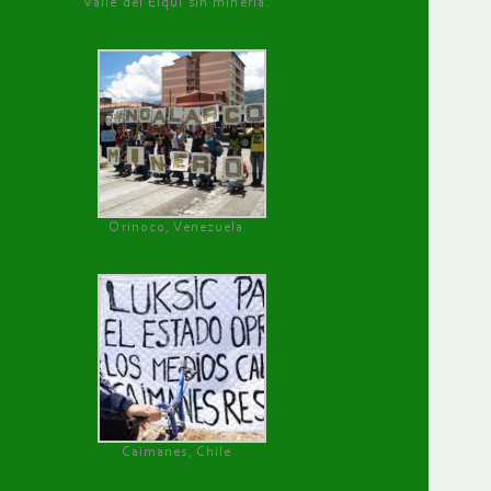
Valle del Elqui sin minería.
Orinoco, Venezuela
Caimanes, Chile