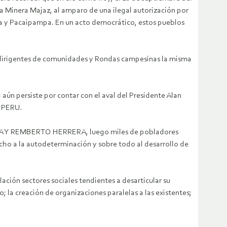
 Minera Majaz, al amparo de una ilegal autorización por
era y Pacaipampa. En un acto democrático, estos pueblos
de dirigentes de comunidades y Rondas campesinas la misma
ún persiste por contar con el aval del Presidente Alan
- PERU.
RCIA Y REMBERTO HERRERA, luego miles de pobladores
recho a la autodeterminación y sobre todo al desarrollo de
ación sectores sociales tendientes a desarticular su
 la creación de organizaciones paralelas a las existentes;