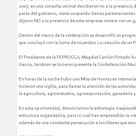
2007, en una consulta vecinal decidieron no a la presencia 
parte del gobierno, viene ocupando tierras pertenecientes
dijeron NO a la presencia de esta empresa minera con un 9
Dentro del marco de la celebración se desarrolló un progr
que concluyó con la toma de Acuerdos: La creación de un
El Presidente de la FEPROCCA, Magdiel Carrión Pintado fue
García, tambien se hicieron presente la Confederación N
En horas de la noche hubo una Misa de Honras en memori
hicieron una vigilia, para llamar la atención de las autori
la agricultura, agroindustria, agroexportación, ganadería y
En esta oportunidad, denunciamos la estrategia maquiavélica
estructura organizativa, para lo cual han emprendido la cr
además de una constante persecución a los líderes que enc