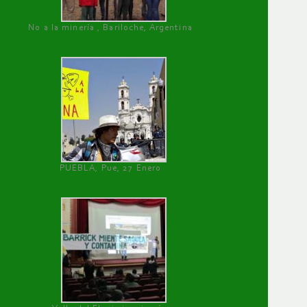
No a la minería , Bariloche, Argentina
PUEBLA, Pue, 27 Enero