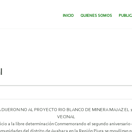
SALTAR AL CONTENIDO.
INICIO
QUIENES SOMOS
PUBLI
l
 DIJERON NO AL PROYECTO RIO BLANCO DE MINERA MAJAZ EL 1
VECINAL
cio a la libre determinación Conmemorando el segundo aniversario del
omunidades del distrito de Ayabaca en la Región Piura se movilizan p