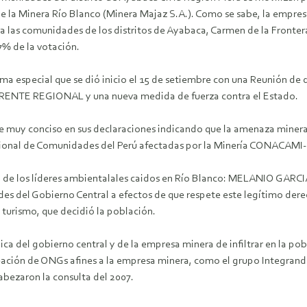
de la Minera Río Blanco (Minera Majaz S.A.).
Como se sabe, la empresa
 a las comunidades de los distritos de Ayabaca, Carmen de la Front
7% de la votación.
ama especial que se dió inicio el 15 de setiembre con una Reunión 
 FRENTE REGIONAL y una nueva medida de fuerza contra el Estado.
 muy conciso en sus declaraciones indicando que la amenaza minera a
acional de Comunidades del Perú afectadas por la Minería CONACAMI
a de los líderes ambientalales caidos en Río Blanco: MELANIO GA
dades del Gobierno Central a efectos de que respete este legítimo de
 turismo, que decidió la población.
 del gobierno central y de la empresa minera de infiltrar en la pobl
eación de ONGs afines a la empresa minera, como el grupo Integrando;
abezaron la consulta del 2007.