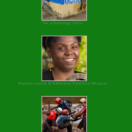
No a Dominga, Chile
Atentan contra la Defensora Francisca Márquez