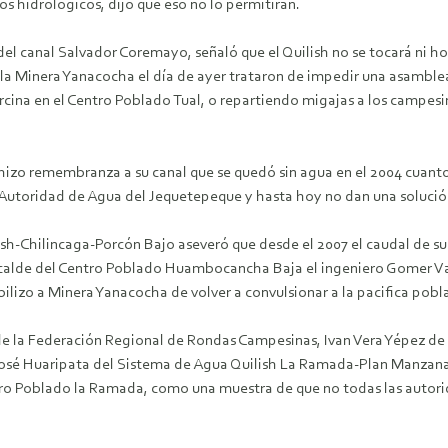
os hidrológicos, dijo que eso no lo permitirán.
l canal Salvador Coremayo, señaló que el Quilish no se tocará ni ho
 la Minera Yanacocha el día de ayer trataron de impedir una asamble
rcina en el Centro Poblado Tual, o repartiendo migajas a los campesin
 hizo remembranza a su canal que se quedó sin agua en el 2004 cuan
a Autoridad de Agua del Jequetepeque y hasta hoy no dan una solució
ish-Chilincaga-Porcón Bajo aseveró que desde el 2007 el caudal de s
x alcalde del Centro Poblado Huambocancha Baja el ingeniero Gomer 
ilizo a Minera Yanacocha de volver a convulsionar a la pacifica pob
de la Federación Regional de Rondas Campesinas, Ivan Vera Yépez de
sé Huaripata del Sistema de Agua Quilish La Ramada-Plan Manzanas 
tro Poblado la Ramada, como una muestra de que no todas las autorid