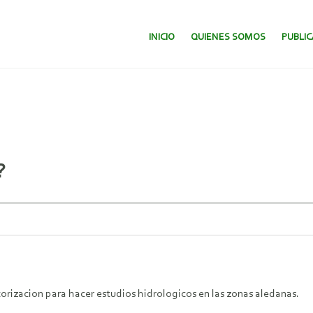
SALTAR AL CONTENIDO.
INICIO
QUIENES SOMOS
PUBLI
?
utorizacion para hacer estudios hidrologicos en las zonas aledanas.