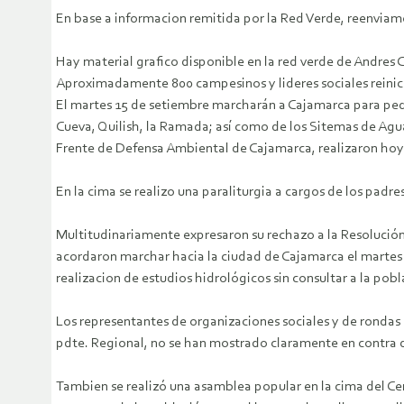
En base a informacion remitida por la Red Verde, reenviam
Hay material grafico disponible en la red verde de Andres C
Aproximadamente 800 campesinos y lideres sociales reinici
El martes 15 de setiembre marcharán a Cajamarca para pedi
Cueva, Quilish, la Ramada; así como de los Sitemas de Agu
Frente de Defensa Ambiental de Cajamarca, realizaron hoy 
En la cima se realizo una paraliturgia a cargos de los padr
Multitudinariamente expresaron su rechazo a la Resolución 
acordaron marchar hacia la ciudad de Cajamarca el martes 1
realizacion de estudios hidrológicos sin consultar a la pobl
Los representantes de organizaciones sociales y de rondas 
pdte. Regional, no se han mostrado claramente en contra d
Tambien se realizó una asamblea popular en la cima del Cerr