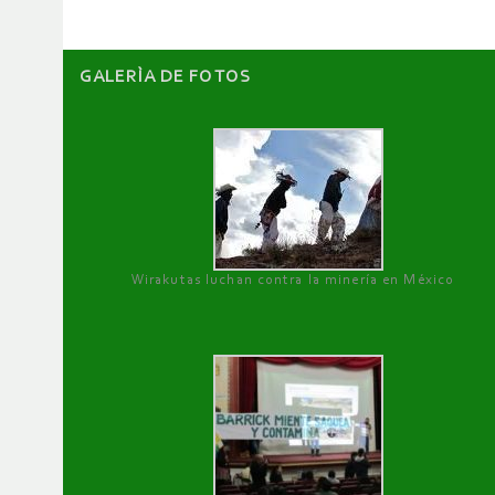
GALERÌA DE FOTOS
Wirakutas luchan contra la minería en México