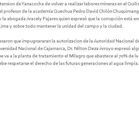
tension de Yanacocha de volver a realizar labores mineras en el Quil
 el profesor de la academia Quechua Pedro David Chilón Chuquimango,
a abogada Aracely Pajares quien expresó que la corrupción está enr
Lima y sobre todo mantener la unidad del campo y la ciudad.
esaron que impugnararan la autorizacion de la Autoridad Nacional d
niversidad Nacional de Cajamarca, Dr. Nilton Deza Arroyo expresó alg
ue va a la planta de tratamiento el Milagro que abastece al 70% de la
ebe respetarse el derecho de las futuras generaciones al agua limpi