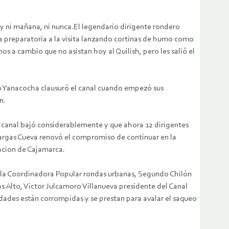
y ni mañana, ni nunca.El legendario dirigente rondero
a preparatoria a la visita lanzando cortinas de humo como
os a cambio que no asistan hoy al Quilish, pero les salió el
to Yanacocha clausuró el canal cuando empezó sus
n.
u canal bajó considerablemente y que ahora 12 dirigentes
Vargas Cueva renovó el compromiso de continuar en la
lacion de Cajamarca.
 la Coordinadora Popular rondas urbanas, Segundo Chilón
Alto, Victor Julcamoro Villanueva presidente del Canal
ades están corrompidas y se prestan para avalar el saqueo