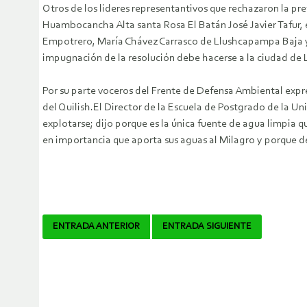
Otros de los lideres representantivos que rechazaron la pre
Huambocancha Alta santa Rosa El Batán José Javier Tafur,
Empotrero, María Chávez Carrasco de Llushcapampa Baja y l
impugnación de la resolución debe hacerse a la ciudad de 
Por su parte voceros del Frente de Defensa Ambiental expr
del Quilish.El Director de la Escuela de Postgrado de la U
explotarse; dijo porque es la única fuente de agua limpia q
en importancia que aporta sus aguas al Milagro y porque d
Navegador
ENTRADA ANTERIOR
ENTRADA SIGUIENTE
de
artículos