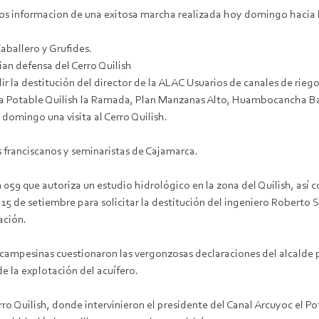
os informacion de una exitosa marcha realizada hoy domingo hacia l
aballero y Grufides.
an defensa del Cerro Quilish
r la destitución del director de la ALAC
Usuarios de canales de rieg
a Potable Quilish la Ramada, Plan Manzanas Alto, Huambocancha Baja,
domingo una visita al Cerro Quilish.
es franciscanos y seminaristas de Cajamarca.
059 que autoriza un estudio hidrológico en la zona del Quilish, así 
5 de setiembre para solicitar la destitución del ingeniero Roberto S
ación.
campesinas cuestionaron las vergonzosas declaraciones del alcalde pr
e la explotación del acuífero.
o Quilish, donde intervinieron el presidente del Canal Arcuyoc el Po