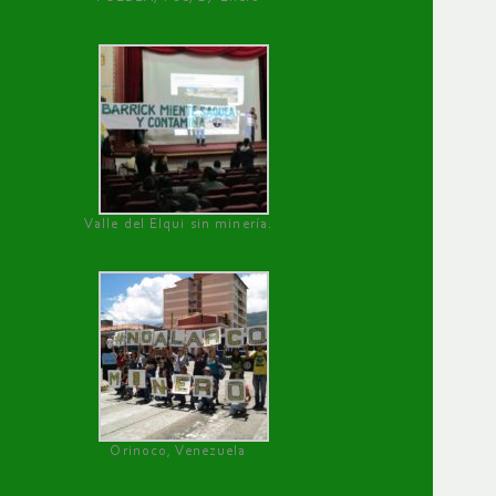
Valle del Elqui sin minería.
Orinoco, Venezuela