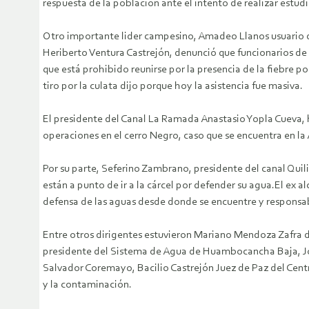
respuesta de la población ante el intento de realizar estudi
Otro importante lider campesino, Amadeo Llanos usuario de
Heriberto Ventura Castrejón, denunció que funcionarios de
que está prohibido reunirse por la presencia de la fiebre po
tiro por la culata dijo porque hoy la asistencia fue masiva.
El presidente del Canal La Ramada Anastasio Yopla Cueva,
operaciones en el cerro Negro, caso que se encuentra en l
Por su parte, Seferino Zambrano, presidente del canal Quil
están a punto de ir a la cárcel por defender su agua.El e
defensa de las aguas desde donde se encuentre y responsab
Entre otros dirigentes estuvieron Mariano Mendoza Zafra 
presidente del Sistema de Agua de Huambocancha Baja, Jo
Salvador Coremayo, Bacilio Castrejón Juez de Paz del Cen
y la contaminación.