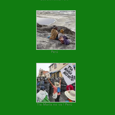
Perú
Tía María no va ! Perú