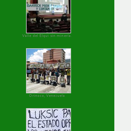
Valle del Elqui sin minería.
Orinoco, Venezuela