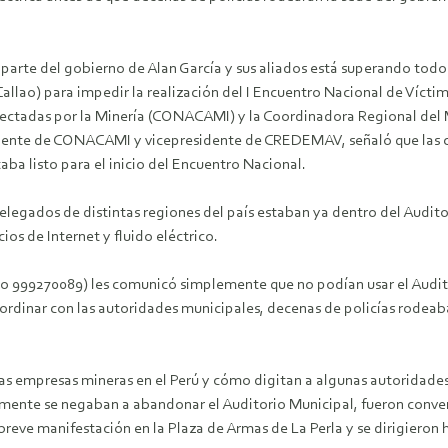
 parte del gobierno de Alan García y sus aliados está superando todo
(Callao) para impedir la realización del I Encuentro Nacional de Víct
fectadas por la Minería (CONACAMI) y la Coordinadora Regional de
ente de CONACAMI y vicepresidente de CREDEMAV, señaló que las coo
aba listo para el inicio del Encuentro Nacional.
legados de distintas regiones del país estaban ya dentro del Auditor
ios de Internet y fluido eléctrico.
no 999270089) les comunicó simplemente que no podían usar el Audito
ordinar con las autoridades municipales, decenas de policías rodeaba
as empresas mineras en el Perú y cómo digitan a algunas autoridades.
almente se negaban a abandonar el Auditorio Municipal, fueron conv
eve manifestación en la Plaza de Armas de La Perla y se dirigieron h