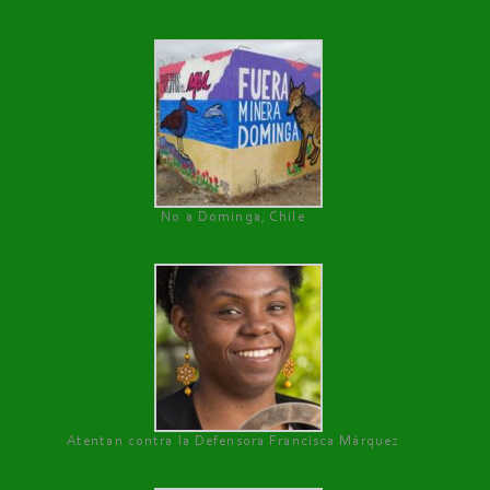
No a Dominga, Chile
Atentan contra la Defensora Francisca Márquez