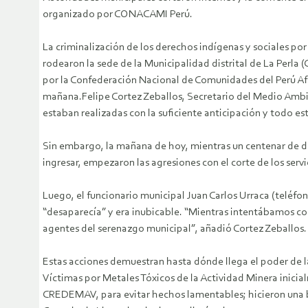
organizado por CONACAMI Perú.
La criminalización de los derechos indígenas y sociales por
rodearon la sede de la Municipalidad distrital de La Perla 
por la Confederación Nacional de Comunidades del Perú A
mañana.Felipe Cortez Zeballos, Secretario del Medio Ambi
estaban realizadas con la suficiente anticipación y todo est
Sin embargo, la mañana de hoy, mientras un centenar de de
ingresar, empezaron las agresiones con el corte de los servic
Luego, el funcionario municipal Juan Carlos Urraca (teléfo
“desaparecía” y era inubicable. “Mientras intentábamos co
agentes del serenazgo municipal”, añadió Cortez Zeballos.
Estas acciones demuestran hasta dónde llega el poder de l
Víctimas por Metales Tóxicos de la Actividad Minera inici
CREDEMAV, para evitar hechos lamentables; hicieron una br