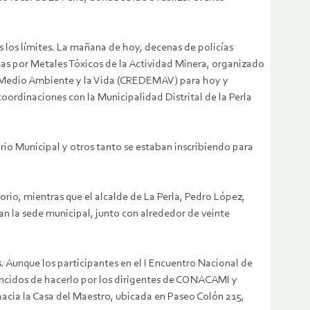
s los límites. La mañana de hoy, decenas de policías
imas por Metales Tóxicos de la Actividad Minera,
organizado
l Medio Ambiente y la Vida (CREDEMAV) para hoy y
rdinaciones con la Municipalidad Distrital de la Perla
io Municipal y otros tanto se estaban inscribiendo para
rio, mientras que el alcalde de La Perla, Pedro López,
n la sede municipal, junto con alrededor de veinte
 Aunque los participantes en el I Encuentro Nacional de
encidos de hacerlo por los dirigentes de CONACAMI y
acia la Casa del Maestro, ubicada en Paseo Colón 215,