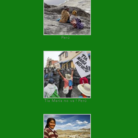
Perú
Tía María no va ! Perú