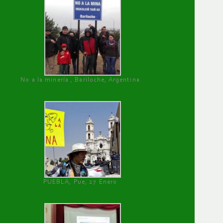
No a la minería , Bariloche, Argentina
PUEBLA, Pue, 27 Enero