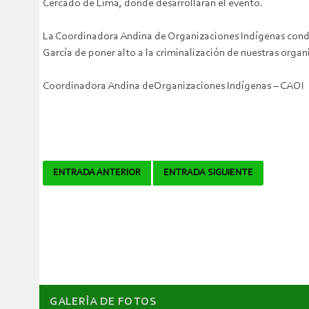
Cercado de Lima, donde desarrollarán el evento.
La Coordinadora Andina de Organizaciones Indígenas conde
García de poner alto a la criminalización de nuestras orga
Coordinadora Andina deOrganizaciones Indígenas – CAOI
Navegador
ENTRADA ANTERIOR
ENTRADA SIGUIENTE
de
artículos
GALERÌA DE FOTOS