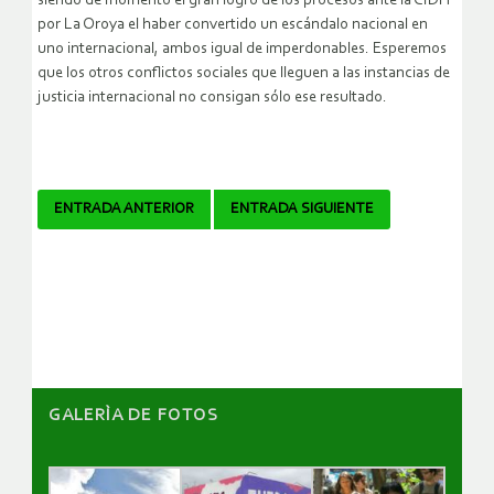
siendo de momento el gran logro de los procesos ante la CIDH
por La Oroya el haber convertido un escándalo nacional en
uno internacional, ambos igual de imperdonables. Esperemos
que los otros conflictos sociales que lleguen a las instancias de
justicia internacional no consigan sólo ese resultado.
Navegador
ENTRADA ANTERIOR
ENTRADA SIGUIENTE
de
artículos
GALERÌA DE FOTOS