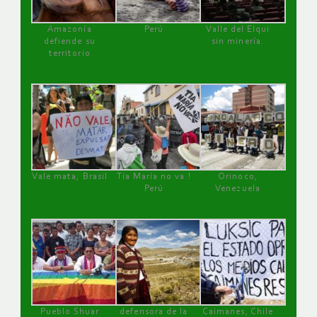
Amazonía
Perú
Valle del Elqui
defiende su
sin minería.
territorio
Vale mata, Brasil
Tía María no va !
Orinoco,
Perú
Venezuela
Pueblo Shuar
defensora de la
Caimanes, Chile