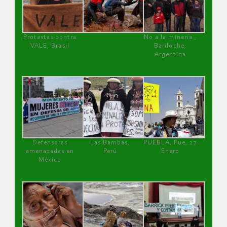
Protestas contra
No a la minería ,
VALE, Brasil
Bariloche,
Argentina
Defensoras
Las Bambas,
PUEBLA, Pue, 27
amenazadas en
Perú
Enero
México