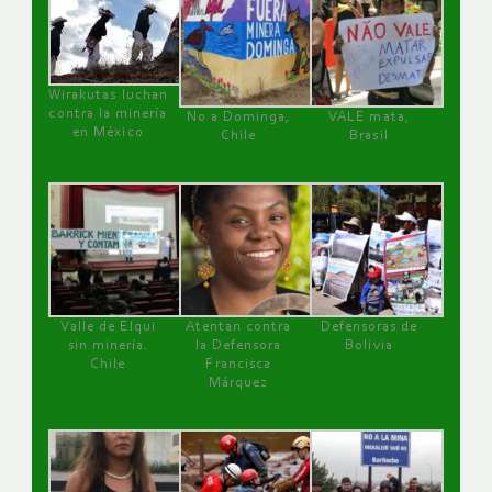
Wirakutas luchan
contra la minería
No a Dominga,
VALE mata,
en México
Chile
Brasil
Valle de Elqui
Atentan contra
Defensoras de
sin minería.
la Defensora
Bolivia
Chile
Francisca
Márquez