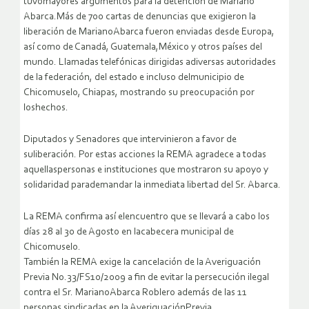
tuvomayores argumentos para la detención de Mariano
Abarca.Más de 700 cartas de denuncias que exigieron la
liberación de MarianoAbarca fueron enviadas desde Europa,
así como de Canadá, Guatemala,México y otros países del
mundo. Llamadas telefónicas dirigidas adiversas autoridades
de la federación, del estado e incluso delmunicipio de
Chicomuselo, Chiapas, mostrando su preocupación por
loshechos.
Diputados y Senadores que intervinieron a favor de
suliberación. Por estas acciones la REMA agradece a todas
aquellaspersonas e instituciones que mostraron su apoyo y
solidaridad parademandar la inmediata libertad del Sr. Abarca.
La REMA confirma así elencuentro que se llevará a cabo los
días 28 al 30 de Agosto en lacabecera municipal de
Chicomuselo.
También la REMA exige la cancelación de la Averiguación
Previa No.33/FS10/2009 a fin de evitar la persecución ilegal
contra el Sr. MarianoAbarca Roblero además de las 11
personas sindicadas en la AveriguaciónPrevia.