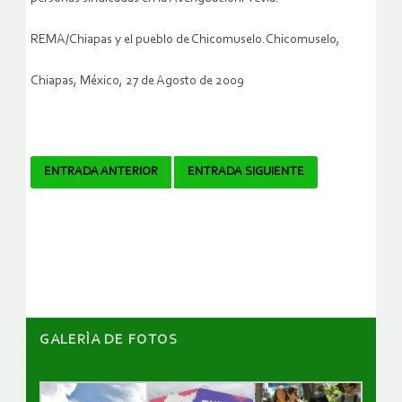
REMA/Chiapas y el pueblo de Chicomuselo.Chicomuselo,
Chiapas, México, 27 de Agosto de 2009
Navegador
ENTRADA ANTERIOR
ENTRADA SIGUIENTE
de
artículos
GALERÌA DE FOTOS