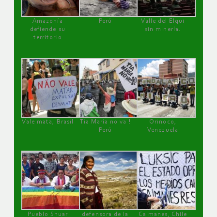
Amazonía
Perú
Valle del Elqui
defiende su
sin minería.
territorio
Vale mata, Brasil
Tía María no va !
Orinoco,
Perú
Venezuela
Pueblo Shuar
defensora de la
Caimanes, Chile