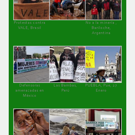
Protestas contra
No a la minería ,
VALE, Brasil
Bariloche,
Argentina
Defensoras
Las Bambas,
PUEBLA, Pue, 27
amenazadas en
Perú
Enero
México