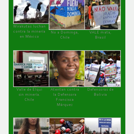
Wirakutas luchan
contra la minería
No a Dominga,
VALE mata,
en México
Chile
Brasil
Valle de Elqui
Atentan contra
Defensoras de
sin minería.
la Defensora
Bolivia
Chile
Francisca
Márquez