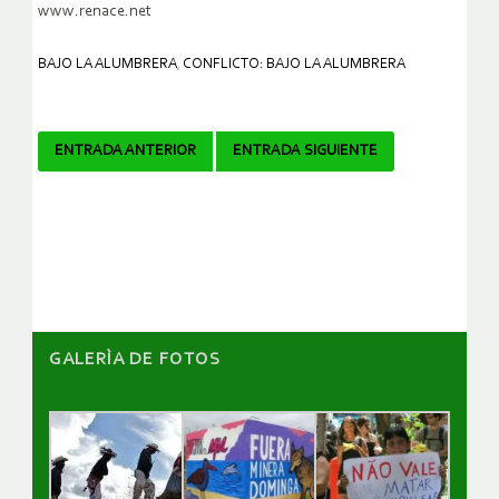
www.renace.net
BAJO LA ALUMBRERA
,
CONFLICTO: BAJO LA ALUMBRERA
Navegador
ENTRADA ANTERIOR
ENTRADA SIGUIENTE
de
artículos
GALERÌA DE FOTOS