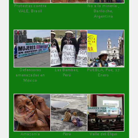
Protestas contra
No a la minería ,
VALE, Brasil
Bariloche,
Argentina
Defensoras
Las Bambas,
PUEBLA, Pue, 27
amenazadas en
Perú
Enero
México
Amazonía
Perú
Valle del Elqui