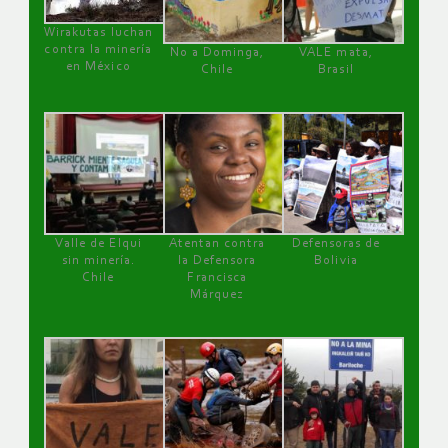
Wirakutas luchan
contra la minería
No a Dominga,
VALE mata,
en México
Chile
Brasil
Valle de Elqui
Atentan contra
Defensoras de
sin minería.
la Defensora
Bolivia
Chile
Francisca
Márquez