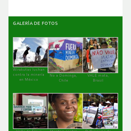
GALERÌA DE FOTOS
Wirakutas luchan
contra la minería
No a Dominga,
VALE mata,
en México
Chile
Brasil