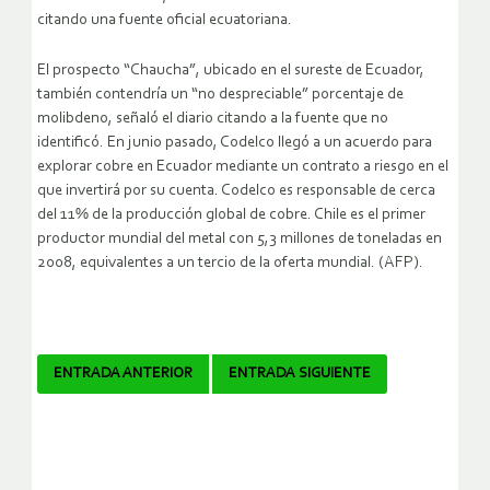
citando una fuente oficial ecuatoriana.
El prospecto “Chaucha”, ubicado en el sureste de Ecuador,
también contendría un “no despreciable” porcentaje de
molibdeno, señaló el diario citando a la fuente que no
identificó.
En junio pasado, Codelco llegó a un acuerdo para
explorar cobre en Ecuador mediante un contrato a riesgo en el
que invertirá por su cuenta. Codelco es responsable de cerca
del 11% de la producción global de cobre. Chile es el primer
productor mundial del metal con 5,3 millones de toneladas en
2008, equivalentes a un tercio de la oferta mundial. (AFP).
Navegador
ENTRADA ANTERIOR
ENTRADA SIGUIENTE
de
artículos