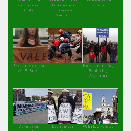
Valle de Elqui
Atentan contra
Defensoras de
sin minería.
la Defensora
Bolivia
Chile
Francisca
Márquez
Protestas contra
No a la minería ,
VALE, Brasil
Bariloche,
Argentina
Defensoras
Las Bambas,
PUEBLA, Pue, 27