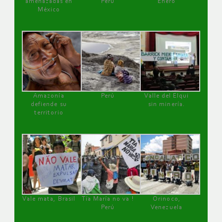
amenazadas en
Perú
Enero
México
Amazonía
Perú
Valle del Elqui
defiende su
sin minería.
territorio
Vale mata, Brasil
Tía María no va !
Orinoco,
Perú
Venezuela