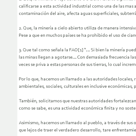
calificarse a esta actividad industrial como una de las ma
contaminación del aire, afecta aguas superficiales, subterrá
2. Que, la minería a cielo abierto utiliza de manera inten
Pese a que en muchos países se ha prohibido el uso de cianu
3. Que tal como señala la FAO[1] “… Si bien la minería pu
las minas llegan a agotarse… Con demasiada frecuencia las
veces se priva a estas personas de sus tierras, lo cual incr
Por lo que, hacemos un llamado a las autoridades locales, 
ambientales, sociales, culturales en inclusive económicas, p
También, solicitamos que nuestras autoridades fortalezcan 
como se sabe, es una actividad económica finita y no sosten
Asimismo, hacemos un llamado al pueblo, a través de sus or
que lejos de traer el verdadero desarrollo, tare enfrentami