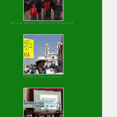
No a la minería , Bariloche, Argentina
PUEBLA, Pue, 27 Enero