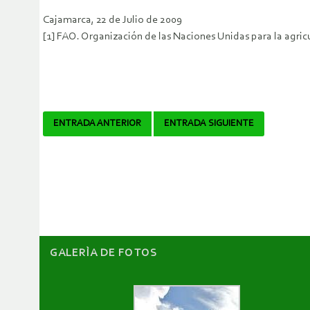
Cajamarca, 22 de Julio de 2009
[1] FAO. Organización de las Naciones Unidas para la agricu
Navegador
ENTRADA ANTERIOR
ENTRADA SIGUIENTE
de
artículos
GALERÌA DE FOTOS