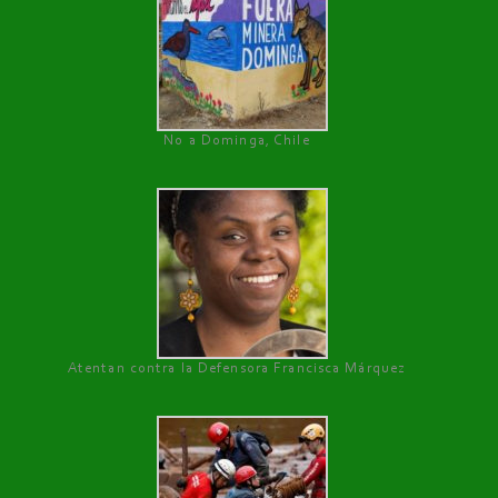
No a Dominga, Chile
Atentan contra la Defensora Francisca Márquez