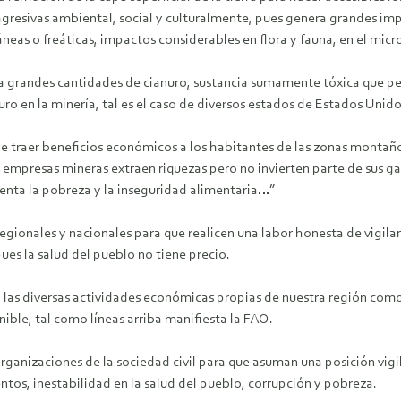
s agresivas ambiental, social y culturalmente, pues genera grandes im
neas o freáticas, impactos considerables en flora y fauna, en el micr
siva grandes cantidades de cianuro, sustancia sumamente tóxica que pe
ro en la minería, tal es el caso de diversos estados de Estados Unid
ede traer beneficios económicos a los habitantes de las zonas mont
 empresas mineras extraen riquezas pero no invierten parte de sus ga
ementa la pobreza y la inseguridad alimentaria…”
regionales y nacionales para que realicen una labor honesta de vigila
ues la salud del pueblo no tiene precio.
las diversas actividades económicas propias de nuestra región como s
ible, tal como líneas arriba manifiesta la FAO.
ganizaciones de la sociedad civil para que asuman una posición vigil
entos, inestabilidad en la salud del pueblo, corrupción y pobreza.