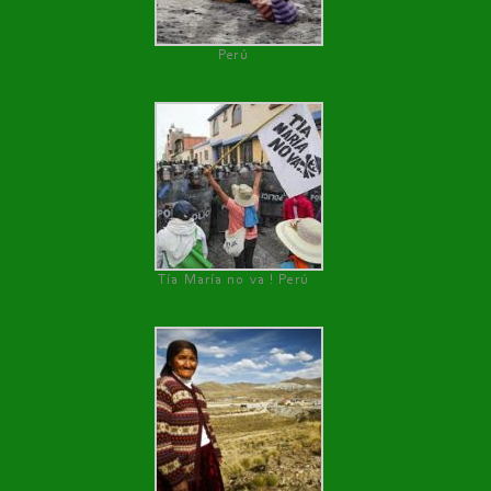
Perú
Tía María no va ! Perú