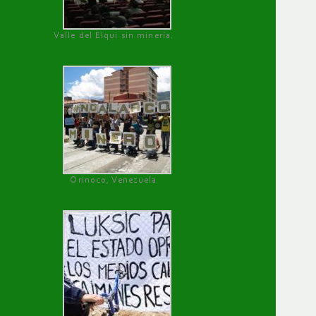
Valle del Elqui sin minería.
Orinoco, Venezuela