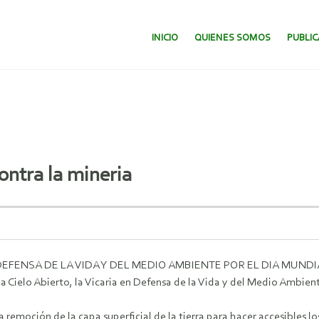
SALTAR AL CONTENIDO.
INICIO
QUIENES SOMOS
PUBLI
ntra la mineria
EFENSA DE LA VIDA Y DEL MEDIO AMBIENTE POR EL DIA MUNDIA
a a Cielo Abierto, la Vicaria en Defensa de la Vida y del Medio Ambie
a la remoción de la capa superficial de la tierra para hacer accesibles