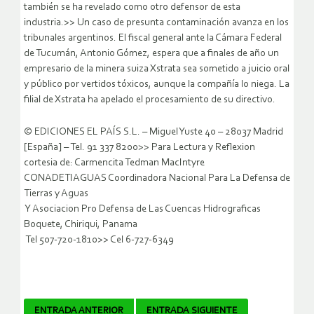
también se ha revelado como otro defensor de esta
industria.>> Un caso de presunta contaminación avanza en los
tribunales argentinos. El fiscal general ante la Cámara Federal
de Tucumán, Antonio Gómez, espera que a finales de año un
empresario de la minera suiza Xstrata sea sometido a juicio oral
y público por vertidos tóxicos, aunque la compañía lo niega. La
filial de Xstrata ha apelado el procesamiento de su directivo.
© EDICIONES EL PAÍS S.L. – Miguel Yuste 40 – 28037 Madrid
[España] – Tel. 91 337 8200>> Para Lectura y Reflexion
cortesia de: Carmencita Tedman MacIntyre
CONADETIAGUAS Coordinadora Nacional Para La Defensa de
Tierras y Aguas
Y Asociacion Pro Defensa de Las Cuencas Hidrograficas
Boquete, Chiriqui, Panama
Tel 507-720-1810>> Cel 6-727-6349
Navegador
ENTRADA ANTERIOR
ENTRADA SIGUIENTE