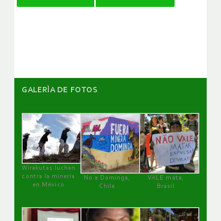
de
artículos
GALERÌA DE FOTOS
Wirakutas luchan
contra la minería
No a Dominga,
VALE mata,
en México
Chile
Brasil