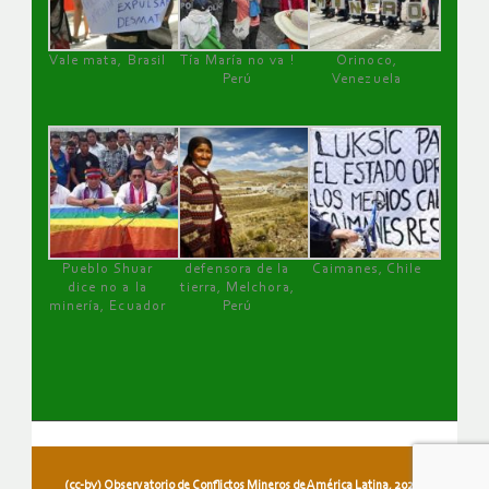
Vale mata, Brasil
Tía María no va !
Orinoco,
Perú
Venezuela
Pueblo Shuar
defensora de la
Caimanes, Chile
dice no a la
tierra, Melchora,
minería, Ecuador
Perú
(cc-by) Observatorio de Conflictos Mineros de América Latina, 2026