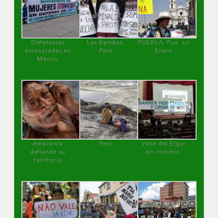
Defensoras
Las Bambas,
PUEBLA, Pue, 27
amenazadas en
Perú
Enero
México
Amazonía
Perú
Valle del Elqui
defiende su
sin minería.
territorio