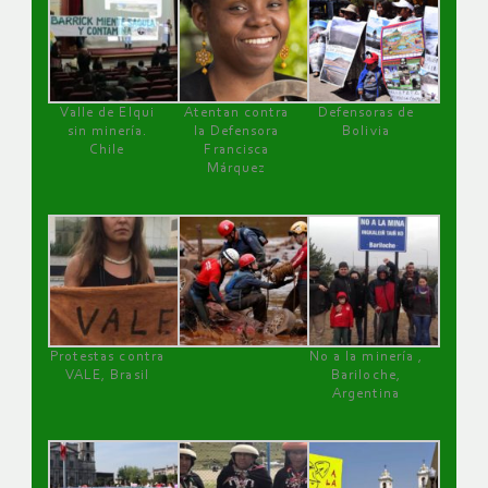
Valle de Elqui
Atentan contra
Defensoras de
sin minería.
la Defensora
Bolivia
Chile
Francisca
Márquez
Protestas contra
No a la minería ,
VALE, Brasil
Bariloche,
Argentina