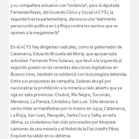
y su compañera actuaron con "violencia", pero la diputada
Fernanda Reyes, del Acuerdo Cívico y Social (ACYS), la
segunda fuerza parlamentaria, denuncia una "alarmante
persecución política en La Rioja contra los vecinos que se
oponen a la megaminería".
En el ACYS hay dirigentes radicales, como el gobernador de
Catamarca, Eduardo Brizuela del Moral, que apoyan esta
actividad. Fernando Pino Solanas, que llevó a la izquierda al
segundo puesto en las recientes elecciones legislativas en
Buenos Aires, también se solidarizó con la ecologista detenida.
Entre sus propuestas de campaña, Solanas abogó por
nacionalizar la prohibición a la minería a cielo abierto que ya
rige en siete provincias: Chubut, Río Negro, Tucumán,
Mendoza, La Pampa, Córdoba y San Luis. Sólo decenas o
varios miles se manifiestan por lo mismo en Jujuy, Catamarca,
La Rioja, San Juan, Neuquén, Santa Cruz y Salta; en esta
última, 11 ciudadanos han sido procesados por bloquear
camiones de una minería y el Nobel de la Paz Adolfo Pérez
Esquivel ha salido en su defensa.