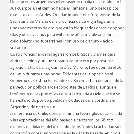
Dos docentes argentinas interpusieron un día del pasado abril
sus cuerpos en el camino hacia el Famatina, uno de los picos
más altos de los Andes. Querían impedir que furgonetas de la
Secretaría de Minería de la provincia de La Rioja llegaran a
unos yacimientos de oro que están bloqueados desde 2007 por
ellas y otros vecinos para evitar que allí se instale una mina a
cielo abierto (no subterránea) con uso de cianuro y ácido
sulfúrico.
Cuatro funcionarios las agarraron de brazos y piernas para
abrirse camino y un juez riojano las procesó por presunta
agresión. Una de ellas, Carina Díaz Moreno, fue detenida el 26
de junio durante unas horas.
Dirigentes de la oposición al
Gobierno de Cristina Fernández de Kirchner han denunciado la
persecución política a los ecologistas de La Rioja, aunque el
fenómeno de las protestas contra la minería a cielo abierto se
han extendido por 80 pueblos y ciudades de la cordillera en
Argentina, de norte a sur.
A diferencia de Chile, donde la minería lleva siglos desarrollada
y las exportaciones del año pasado alcanzaron los 68.527
millones de dólares, del otro lado de los Andes la actividad sólo
comenzó a cobrar importancia en la década pasada; en 2008