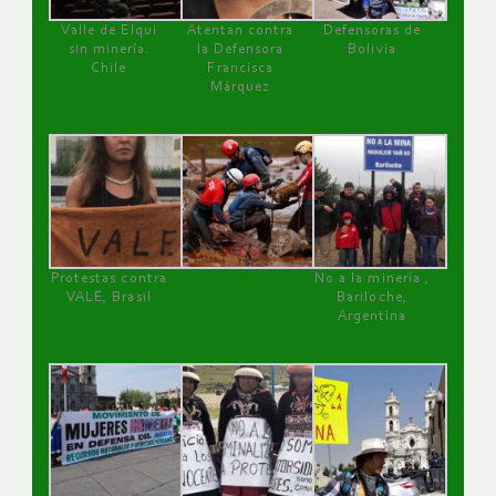
Valle de Elqui
Atentan contra
Defensoras de
sin minería.
la Defensora
Bolivia
Chile
Francisca
Márquez
Protestas contra
No a la minería ,
VALE, Brasil
Bariloche,
Argentina