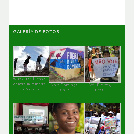
artículos
GALERÌA DE FOTOS
Wirakutas luchan
contra la minería
No a Dominga,
VALE mata,
en México
Chile
Brasil