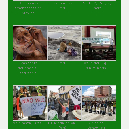
Defensoras
Las Bambas,
PUEBLA, Pue, 27
amenazadas en
Perú
Enero
México
Amazonía
Perú
Valle del Elqui
defiende su
sin minería.
territorio
Vale mata, Brasil
Tía María no va !
Orinoco,
Perú
Venezuela