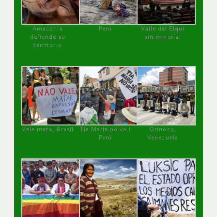
Amazonía
Perú
Valle del Elqui
defiende su
sin minería.
territorio
Vale mata, Brasil
Tía María no va !
Orinoco,
Perú
Venezuela