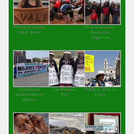
Protestas contra
No a la minería ,
VALE, Brasil
Bariloche,
Argentina
Defensoras
Las Bambas,
PUEBLA, Pue, 27
amenazadas en
Perú
Enero
México