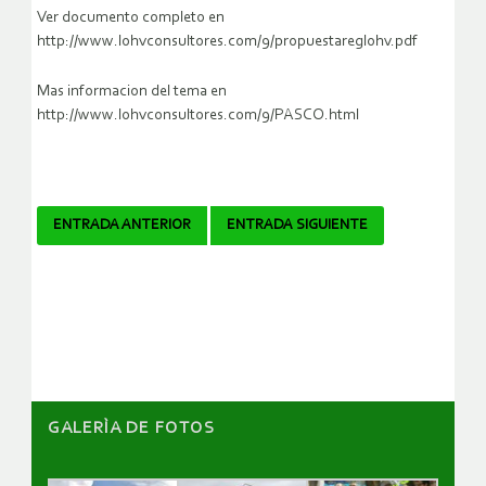
Ver documento completo en
http://www.lohvconsultores.com/9/propuestareglohv.pdf
Mas informacion del tema en
http://www.lohvconsultores.com/9/PASCO.html
Navegador
ENTRADA ANTERIOR
ENTRADA SIGUIENTE
de
artículos
GALERÌA DE FOTOS