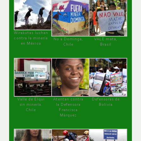
Wirakutas luchan
contra la minería
No a Dominga,
VALE mata,
en México
Chile
Brasil
Valle de Elqui
Atentan contra
Defensoras de
sin minería.
la Defensora
Bolivia
Chile
Francisca
Márquez