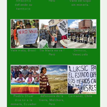
Amazonía
Perú
Valle del Elqui
defiende su
sin minería.
territorio
Vale mata, Brasil
Tía María no va !
Orinoco,
Perú
Venezuela
Pueblo Shuar
defensora de la
Caimanes, Chile
dice no a la
tierra, Melchora,
minería, Ecuador
Perú