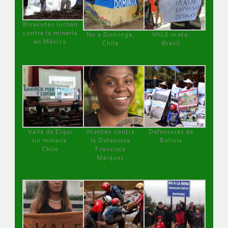
Wirakutas luchan
contra la minería
No a Dominga,
VALE mata,
en México
Chile
Brasil
Valle de Elqui
Atentan contra
Defensoras de
sin minería.
la Defensora
Bolivia
Chile
Francisca
Márquez