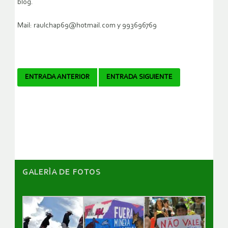
blog.
Mail: raulchap69@hotmail.com y 993696769
Navegador
ENTRADA ANTERIOR
ENTRADA SIGUIENTE
de
artículos
GALERÌA DE FOTOS