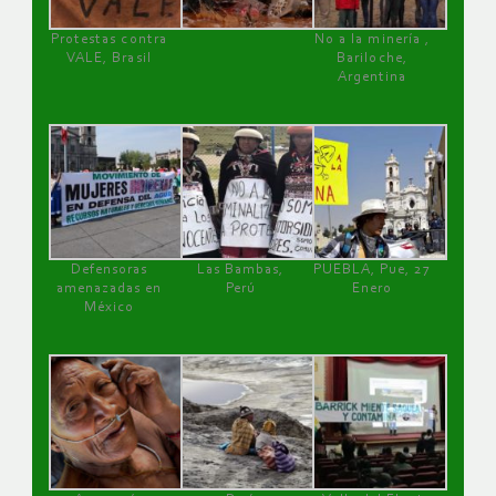
Protestas contra
No a la minería ,
VALE, Brasil
Bariloche,
Argentina
Defensoras
Las Bambas,
PUEBLA, Pue, 27
amenazadas en
Perú
Enero
México