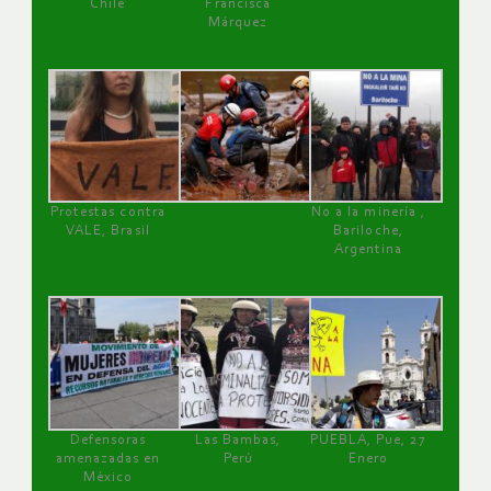
Chile
Francisca
Márquez
Protestas contra
No a la minería ,
VALE, Brasil
Bariloche,
Argentina
Defensoras
Las Bambas,
PUEBLA, Pue, 27
amenazadas en
Perú
Enero
México