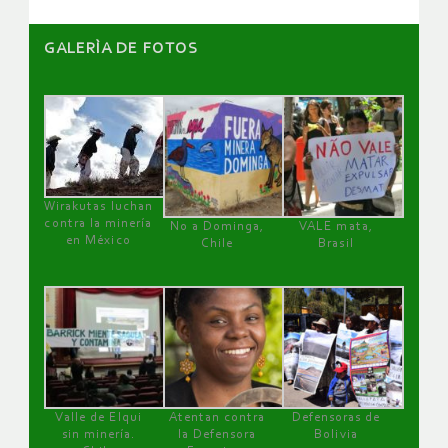
GALERÌA DE FOTOS
Wirakutas luchan
contra la minería
No a Dominga,
VALE mata,
en México
Chile
Brasil
Valle de Elqui
Atentan contra
Defensoras de
sin minería.
la Defensora
Bolivia