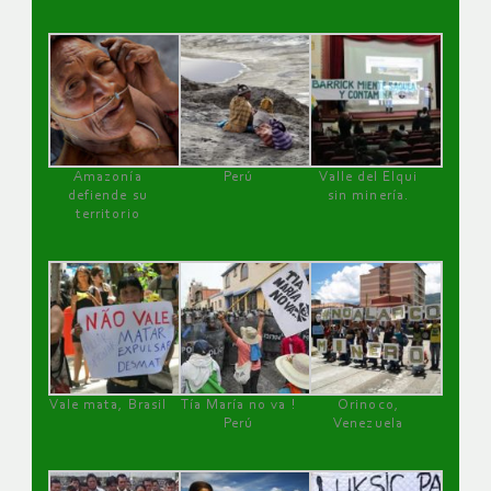
Amazonía
Perú
Valle del Elqui
defiende su
sin minería.
territorio
Vale mata, Brasil
Tía María no va !
Orinoco,
Perú
Venezuela