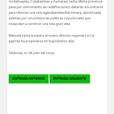
Andahuaylas, Cotabambas y Aymaraes (esta última provincia
pasa por unmomento de redefiniciones) deberán encontrarse
para retomar una sola agendaambiental minera, desvirtuada
además por circunstancias políticas coyunturales que
noayudan a construir una sola gran idea.
Menuda tarea le espera al nuevo director regional con la
agenda ha proponerse en lospróximos días.
Abancay, 01 de julio del 2009.
Navegador
ENTRADA ANTERIOR
ENTRADA SIGUIENTE
de
artículos