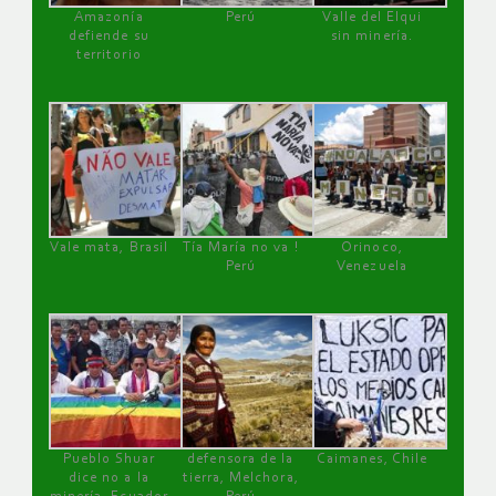
Amazonía
Perú
Valle del Elqui
defiende su
sin minería.
territorio
Vale mata, Brasil
Tía María no va !
Orinoco,
Perú
Venezuela
Pueblo Shuar
defensora de la
Caimanes, Chile
dice no a la
tierra, Melchora,