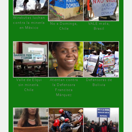
Wirakutas luchan
contra la minería
No a Dominga,
VALE mata,
en México
Chile
Brasil
Valle de Elqui
Atentan contra
Defensoras de
sin minería.
la Defensora
Bolivia
Chile
Francisca
Márquez