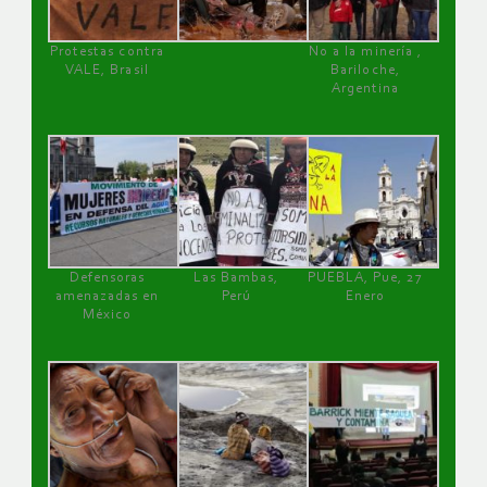
Protestas contra
No a la minería ,
VALE, Brasil
Bariloche,
Argentina
Defensoras
Las Bambas,
PUEBLA, Pue, 27
amenazadas en
Perú
Enero
México