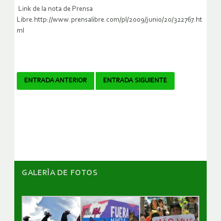
Link de la nota de Prensa
Libre.http://www.prensalibre.com/pl/2009/junio/20/322767.ht
ml
Navegador
ENTRADA ANTERIOR
ENTRADA SIGUIENTE
de
artículos
GALERÌA DE FOTOS