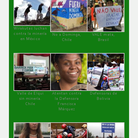
Wirakutas luchan
contra la minería
No a Dominga,
VALE mata,
en México
Chile
Brasil
Valle de Elqui
Atentan contra
Defensoras de
sin minería.
la Defensora
Bolivia
Chile
Francisca
Márquez