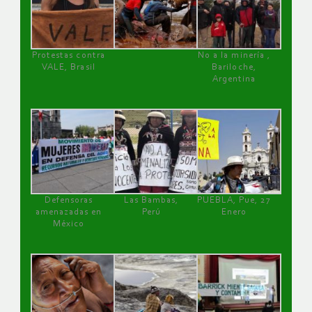
Protestas contra
No a la minería ,
VALE, Brasil
Bariloche,
Argentina
Defensoras
Las Bambas,
PUEBLA, Pue, 27
amenazadas en
Perú
Enero
México