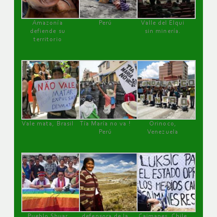
Amazonía
Perú
Valle del Elqui
defiende su
sin minería.
territorio
Vale mata, Brasil
Tía María no va !
Orinoco,
Perú
Venezuela
Pueblo Shuar
defensora de la
Caimanes, Chile