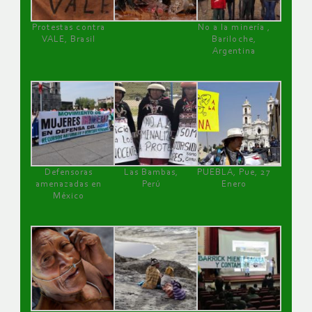
Protestas contra
No a la minería ,
VALE, Brasil
Bariloche,
Argentina
Defensoras
Las Bambas,
PUEBLA, Pue, 27
amenazadas en
Perú
Enero
México