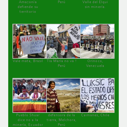
Amazonía
Perú
Valle del Elqui
defiende su
sin minería.
territorio
Vale mata, Brasil
Tía María no va !
Orinoco,
Perú
Venezuela
Pueblo Shuar
defensora de la
Caimanes, Chile
dice no a la
tierra, Melchora,
minería, Ecuador
Perú