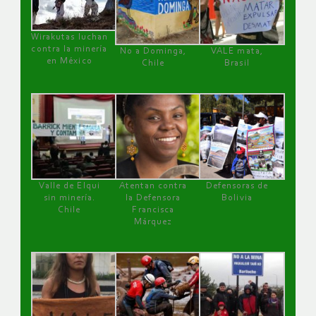
Wirakutas luchan
contra la minería
No a Dominga,
VALE mata,
en México
Chile
Brasil
Valle de Elqui
Atentan contra
Defensoras de
sin minería.
la Defensora
Bolivia
Chile
Francisca
Márquez