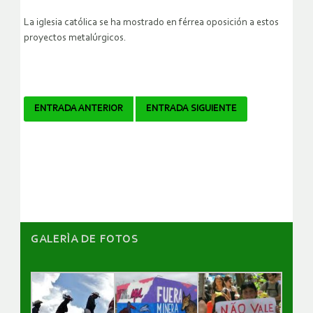
La iglesia católica se ha mostrado en férrea oposición a estos
proyectos metalúrgicos.
Navegador
ENTRADA ANTERIOR
ENTRADA SIGUIENTE
de
artículos
GALERÌA DE FOTOS