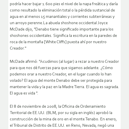
podría hacer bajar 1.600 pies el nivel de la napa freática y daría
como resultado la eliminación total o la pérdida sustancial de
agua en al menos 15 manantiales y corrientes subterráneas y
un arroyo perenne.La abuela shoshone occidental Joyce
McDade dijo, "Denabo tiene significado importante para los
shoshones occidentales. Significa la escritura en la paredes de
roca de la montaña [White Cliffs] puesta ahí por nuestro
Creador."
McDade afirmó: "Acudimos (al lugar) a rezar a nuestro Creador
para que nos dé fuerzas para que sigamos adelante. ¿Cómo
podemos orar a nuestro Creador, en el lugar cuando lo han
volado? El agua del monte Denabo debe ser protegida para
mantener la vida y la paz en la Madre Tierra. El agua es sagrada.
El agua es vida ".
El 8 de noviembre de 2008, la Oficina de Ordenamiento
Territorial de EE.UU. (BLM, por su sigla en inglés) aprobó la
construcción de la mina de oro en el monte Tenabo. En enero,
el Tribunal de Distrito de EE.UU. en Reno, Nevada, negó una