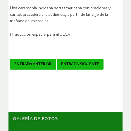
Una ceremonia indígena norteamericana con oraciones y
cantos precederá a la audiencia, a partir de las 7:30 de la
mañana del miércoles.
(Traducción especial para el OLCA)
Navegador
ENTRADA ANTERIOR
ENTRADA SIGUIENTE
de
artículos
GALERÌA DE FOTOS