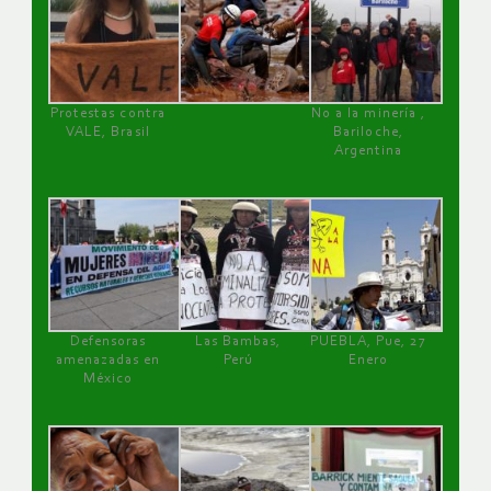
Protestas contra
No a la minería ,
VALE, Brasil
Bariloche,
Argentina
Defensoras
Las Bambas,
PUEBLA, Pue, 27
amenazadas en
Perú
Enero
México