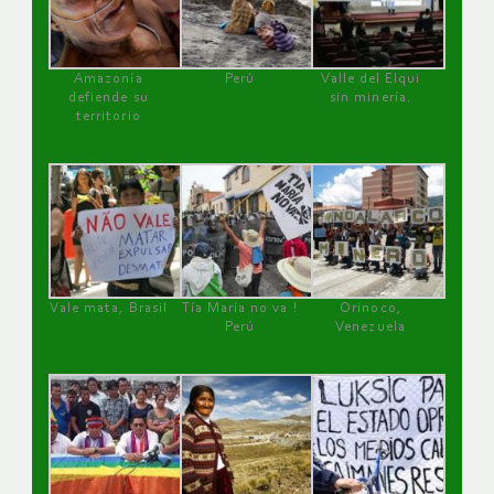
Amazonía
Perú
Valle del Elqui
defiende su
sin minería.
territorio
Vale mata, Brasil
Tía María no va !
Orinoco,
Perú
Venezuela