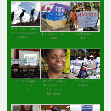
Wirakutas luchan
contra la minería
No a Dominga,
VALE mata,
en México
Chile
Brasil
Valle de Elqui
Atentan contra
Defensoras de
sin minería.
la Defensora
Bolivia
Chile
Francisca
Márquez