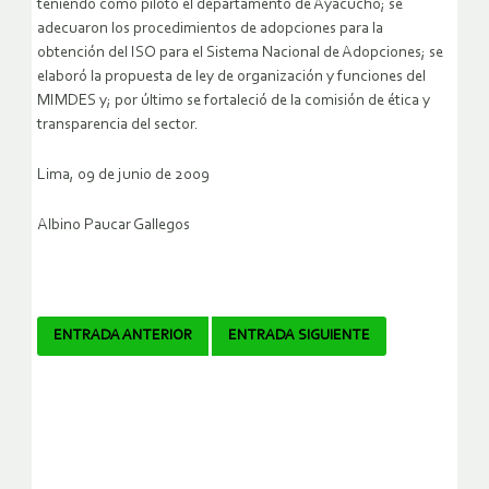
teniendo como piloto el departamento de Ayacucho; se
adecuaron los procedimientos de adopciones para la
obtención del ISO para el Sistema Nacional de Adopciones; se
elaboró la propuesta de ley de organización y funciones del
MIMDES y; por último se fortaleció de la comisión de ética y
transparencia del sector.
Lima, 09 de junio de 2009
Albino Paucar Gallegos
Navegador
ENTRADA ANTERIOR
ENTRADA SIGUIENTE
de
artículos