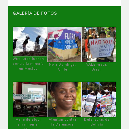
GALERÌA DE FOTOS
Wirakutas luchan
contra la minería
No a Dominga,
VALE mata,
en México
Chile
Brasil
Valle de Elqui
Atentan contra
Defensoras de
sin minería.
la Defensora
Bolivia