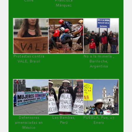
Chile
Francisca
Márquez
Protestas contra
No a la minería ,
VALE, Brasil
Bariloche,
Argentina
Defensoras
Las Bambas,
PUEBLA, Pue, 27
amenazadas en
Perú
Enero
México