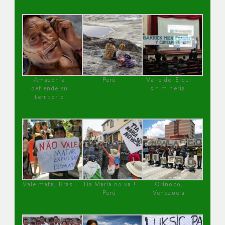
Amazonía
Perú
Valle del Elqui
defiende su
sin minería.
territorio
Vale mata, Brasil
Tía María no va !
Orinoco,
Perú
Venezuela