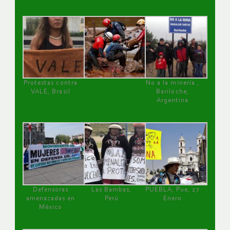
Protestas contra
No a la minería ,
VALE, Brasil
Bariloche,
Argentina
Defensoras
Las Bambas,
PUEBLA, Pue, 27
amenazadas en
Perú
Enero
México