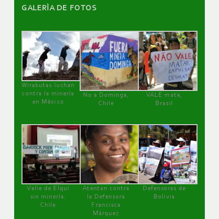
GALERÌA DE FOTOS
Wirakutas luchan
contra la minería
No a Dominga,
VALE mata,
en México
Chile
Brasil
Valle de Elqui
Atentan contra
Defensoras de
sin minería.
la Defensora
Bolivia
Chile
Francisca
Márquez