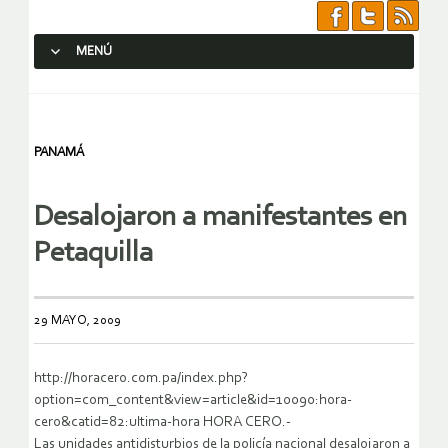
MENÚ
SALTAR AL CONTENIDO.
PANAMÁ
Desalojaron a manifestantes en
Petaquilla
29 MAYO, 2009
http://horacero.com.pa/index.php?
option=com_content&view=article&id=10090:hora-
cero&catid=82:ultima-hora HORA CERO.-
Las unidades antidisturbios de la policía nacional desalojaron a