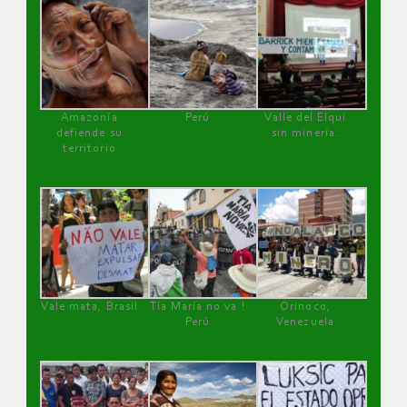
Amazonía
Perú
Valle del Elqui
defiende su
sin minería.
territorio
Vale mata, Brasil
Tía María no va !
Orinoco,
Perú
Venezuela