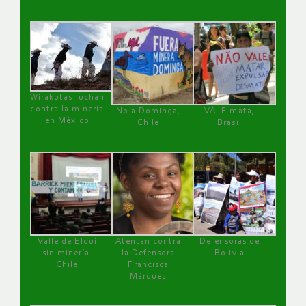
Wirakutas luchan
contra la minería
No a Dominga,
VALE mata,
en México
Chile
Brasil
Valle de Elqui
Atentan contra
Defensoras de
sin minería.
la Defensora
Bolivia
Chile
Francisca
Márquez