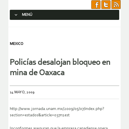
MENÚ
SALTAR AL CONTENIDO.
MEXICO
Policías desalojan bloqueo en
mina de Oaxaca
14 MAYO, 2009
http://www.jornada.unam.mx/2009/05/07/index.php?
section=estados&article=037n1est
Inconformes aseguran que la empresa canadiense opera