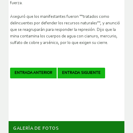
fuerza.
Aseguró que los manifestantes fueron "“tratados como
delincuentes por defender los recursos naturales”", y anunció
que se reagruparán para responder la represión. Dijo que la
mina contamina los cuerpos de agua con cianuro, mercurio,
sulfato de cobre y arsénico, por lo que exigen su cierre.
Navegador
ENTRADA ANTERIOR
ENTRADA SIGUIENTE
de
artículos
GALERÌA DE FOTOS