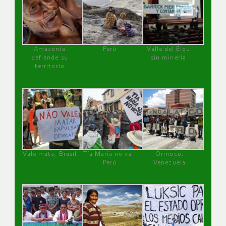
Amazonía
Perú
Valle del Elqui
defiende su
sin minería.
territorio
Vale mata, Brasil
Tía María no va !
Orinoco,
Perú
Venezuela