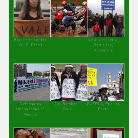
Protestas contra
No a la minería ,
VALE, Brasil
Bariloche,
Argentina
Defensoras
Las Bambas,
PUEBLA, Pue, 27
amenazadas en
Perú
Enero
México