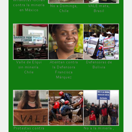
Wirakutas luchan
contra la minería
No a Dominga,
VALE mata,
en México
Chile
Brasil
Valle de Elqui
Atentan contra
Defensoras de
sin minería.
la Defensora
Bolivia
Chile
Francisca
Márquez
Protestas contra
No a la minería ,