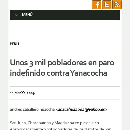
MENÚ
SALTAR AL CONTENIDO.
PERÚ
Unos 3 mil pobladores en paro
indefinido contra Yanacocha
14 MAYO, 2009
andres caballero huaccha
<
anacahua2002@yahoo.es
>
San Juan, Choropampa y Magdalena en pie de luch
Aproximadamente 3 mil pobladores de los distritos de San