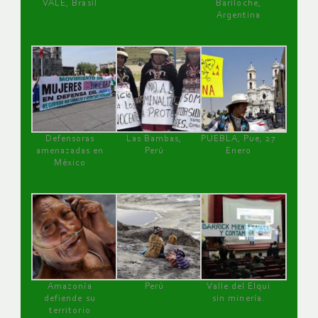
VALE, Brasil
Bariloche,
Argentina
Defensoras
Las Bambas,
PUEBLA, Pue, 27
amenazadas en
Perú
Enero
México
Amazonía
Perú
Valle del Elqui
defiende su
sin minería.
territorio