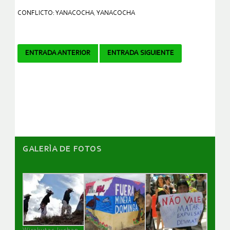
CONFLICTO: YANACOCHA
,
YANACOCHA
Navegador
ENTRADA ANTERIOR
ENTRADA SIGUIENTE
de
artículos
GALERÌA DE FOTOS