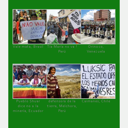
Vale mata, Brasil
Tía María no va !
Orinoco,
Perú
Venezuela
Pueblo Shuar
defensora de la
Caimanes, Chile
dice no a la
tierra, Melchora,
minería, Ecuador
Perú