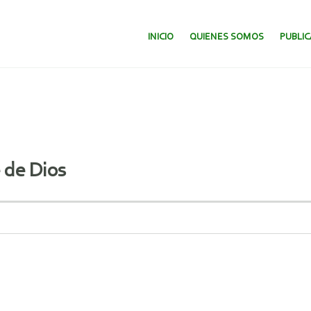
SALTAR AL CONTENIDO.
INICIO
QUIENES SOMOS
PUBLI
 de Dios