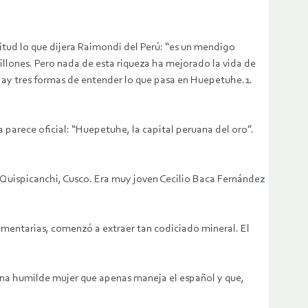
tud lo que dijera Raimondi del Perú: “es un mendigo
llones. Pero nada de esta riqueza ha mejorado la vida de
 Hay tres formas de entender lo que pasa en Huepetuhe.1.
ta parece oficial: “Huepetuhe, la capital peruana del oro”.
ispicanchi, Cusco. Era muy joven Cecilio Baca Fernández
imentarias, comenzó a extraer tan codiciado mineral. El
 una humilde mujer que apenas maneja el español y que,