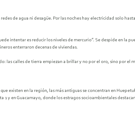
 redes de agua ni desagüe. Por las noches hay electricidad solo hasta
ede intentar es reducir los niveles de mercurio”. Se despide en la pue
mineros enterraron decenas de viviendas.
: las calles de tierra empiezan a brillar y no por el oro, sino por el
ue existen en la región, las más antiguas se concentran en Huepetuhe.
lta 1 y en Guacamayo, donde los estragos socioambientales destacan a