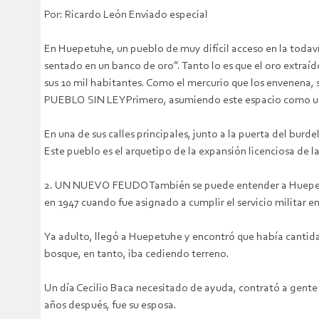
Por: Ricardo León Enviado especial
En Huepetuhe, un pueblo de muy difícil acceso en la todav
sentado en un banco de oro”. Tanto lo es que el oro extra
sus 10 mil habitantes.
Como el mercurio que los envenena, s
PUEBLO SIN LEYPrimero, asumiendo este espacio como una 
En una de sus calles principales, junto a la puerta del burde
Este pueblo es el arquetipo de la expansión licenciosa de l
2. UN NUEVO FEUDOTambién se puede entender a Huepetuhe 
en 1947 cuando fue asignado a cumplir el servicio militar e
Ya adulto, llegó a Huepetuhe y encontró que había cantida
bosque, en tanto, iba cediendo terreno.
Un día Cecilio Baca necesitado de ayuda, contrató a gente 
años después, fue su esposa.