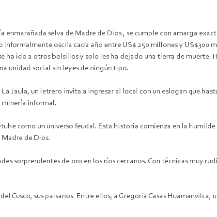
ía enmarañada selva de Madre de Dios , se cumple con amarga exacti
ído informalmente oscila cada año entre US$ 250 millones y US$300 mi
e ha ido a otros bolsillos y solo les ha dejado una tierra de muerte.
unidad social sin leyes de ningún tipo.
l La Jaula, un letrero invita a ingresar al local con un eslogan que has
a minería informal.
como un universo feudal. Esta historia comienza en la humilde Qu
n Madre de Dios.
des sorprendentes de oro en los ríos cercanos. Con técnicas muy rud
del Cusco, sus paisanos. Entre ellos, a Gregoria Casas Huamanvilca,