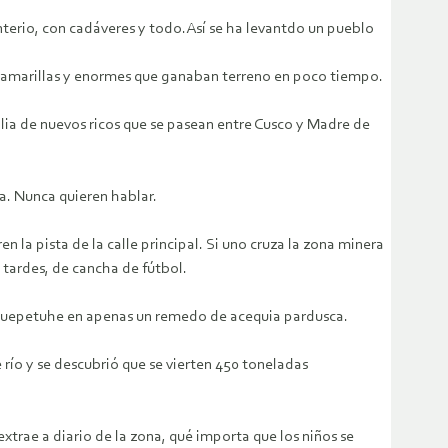
nterio, con cadáveres y todo.Así se ha levantdo un pueblo
s amarillas y enormes que ganaban terreno en poco tiempo.
ilia de nuevos ricos que se pasean entre Cusco y Madre de
ta. Nunca quieren hablar.
 pista de la calle principal. Si uno cruza la zona minera
 tardes, de cancha de fútbol.
o Huepetuhe en apenas un remedo de acequia pardusca.
 río y se descubrió que se vierten 450 toneladas
extrae a diario de la zona, qué importa que los niños se