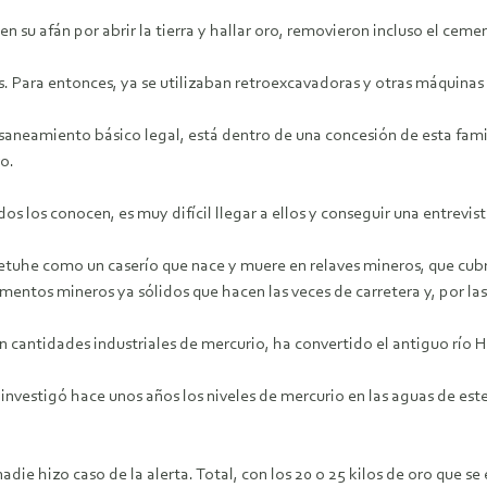
 su afán por abrir la tierra y hallar oro, removieron incluso el ceme
 Para entonces, ya se utilizaban retroexcavadoras y otras máquina
o saneamiento básico legal, está dentro de una concesión de esta fam
o.
 los conocen, es muy difícil llegar a ellos y conseguir una entrevis
como un caserío que nace y muere en relaves mineros, que cubren la
mentos mineros ya sólidos que hacen las veces de carretera y, por las
on cantidades industriales de mercurio, ha convertido el antiguo rí
nvestigó hace unos años los niveles de mercurio en las aguas de este
ie hizo caso de la alerta. Total, con los 20 o 25 kilos de oro que se 