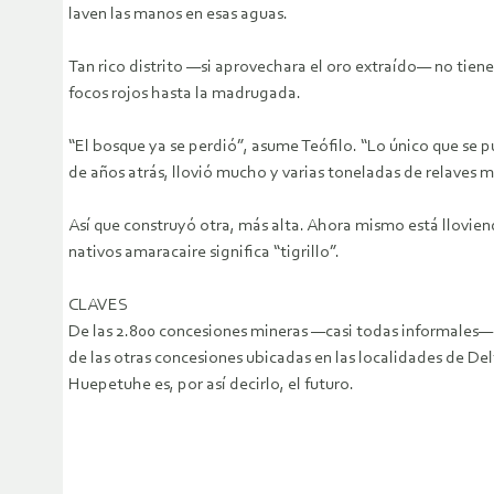
laven las manos en esas aguas.
Tan rico distrito —si aprovechara el oro extraído— no tiene
focos rojos hasta la madrugada.
“El bosque ya se perdió”, asume Teófilo. “Lo único que se pu
de años atrás, llovió mucho y varias toneladas de relaves 
Así que construyó otra, más alta. Ahora mismo está lloviendo
nativos amaracaire significa “tigrillo”.
CLAVES
De las 2.800 concesiones mineras —casi todas informales— q
de las otras concesiones ubicadas en las localidades de De
Huepetuhe es, por así decirlo, el futuro.