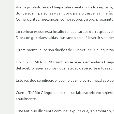
Viejos pobladores de Huepetuhe cuentan que los esposos, en
donde 10 mil personas viven por o para o desde la minería.
Comerciantes, mecánicos, compradores de oro, proxenetas.
Lo curioso es que esta localidad, que carece del respectiv
Dios con guardaespaldas, buscando en qué invertir su diner
Literalmente, ellos son dueños de Huepetuhe. Y aunque todos
3. RÍOS DE MERCURIOTambién se puede entender a Huepetuhe 
del pueblo (apenas unos 500 metros), debe sortear los sedi
Este residuo semilíquido, que no es sino barro mezclado c
Cuenta Teófilo Góngora que aquí un laboratorio extranjero i
anualmente.
Este antiguo dirigente comunal explica que, sin embargo, nad