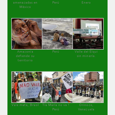
amenazadas en
Perú
Enero
México
Amazonía
Perú
Valle del Elqui
defiende su
sin minería.
territorio
Vale mata, Brasil
Tía María no va !
Orinoco,
Perú
Venezuela