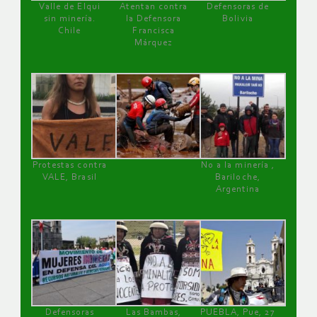
Valle de Elqui
Atentan contra
Defensoras de
sin minería.
la Defensora
Bolivia
Chile
Francisca
Márquez
Protestas contra
No a la minería ,
VALE, Brasil
Bariloche,
Argentina
Defensoras
Las Bambas,
PUEBLA, Pue, 27