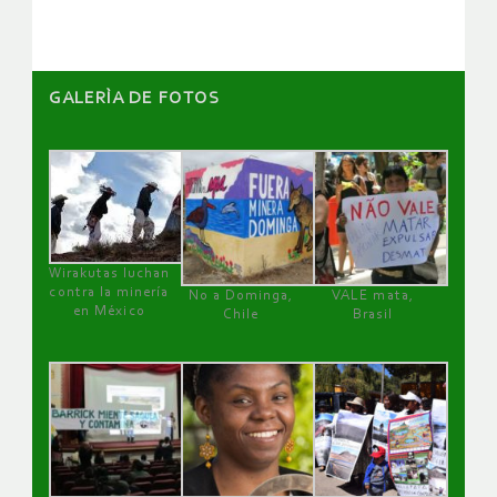
GALERÌA DE FOTOS
Wirakutas luchan
contra la minería
No a Dominga,
VALE mata,
en México
Chile
Brasil