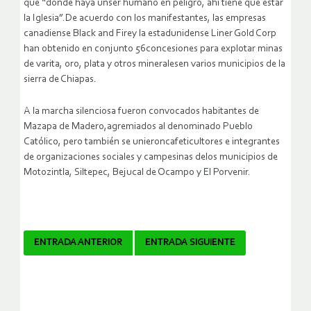
que “donde haya unser humano en peligro, ahí tiene que estar
la Iglesia”.De acuerdo con los manifestantes, las empresas
canadiense Black and Firey la estadunidense Liner Gold Corp
han obtenido en conjunto 56concesiones para explotar minas
de varita, oro, plata y otros mineralesen varios municipios de la
sierra de Chiapas.
A la marcha silenciosa fueron convocados habitantes de
Mazapa de Madero,agremiados al denominado Pueblo
Católico, pero también se unieroncafeticultores e integrantes
de organizaciones sociales y campesinas delos municipios de
Motozintla, Siltepec, Bejucal de Ocampo y El Porvenir.
Navegador
ENTRADA ANTERIOR
ENTRADA SIGUIENTE
de
artículos