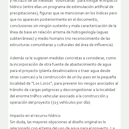
y rechazo de las medidas “voluntarias” para mitigar el impacto
hídrico (entre ellas un programa de estimulación artificial de
precipitaciones), figuras que se mencionan en los índices pero
que no aparecen posteriormente en el documento,
conclusiones sin ningún sustento y mala caracterización de la
línea de base en relación al tema de hidrogeología (aguas
subterráneas) y medio humano (no reconocimiento de las
estructuras comunitarias y culturales del área de influencia).
Además se le sugieren medidas concretas a considerar, como
la incorporación de otra fuente de abastecimiento de agua
para el proyecto (planta desalinizadora o traer agua desde
otras cuencas) y la construcción de un by-pass en la pequeña
localidad de “Los Loros”, para prevenir los riesgos asociados al
tránsito de cargas peligrosas y descongestionar a la localidad
del enorme tráfico vehicular asociado a la construcción y
operación del proyecto (725 vehículos por día).
Impacto en el recurso hídrico.
Sin duda, las mayores objeciones al diseño original es lo
relacionado con el tema del uso de agua para el proyecto. La