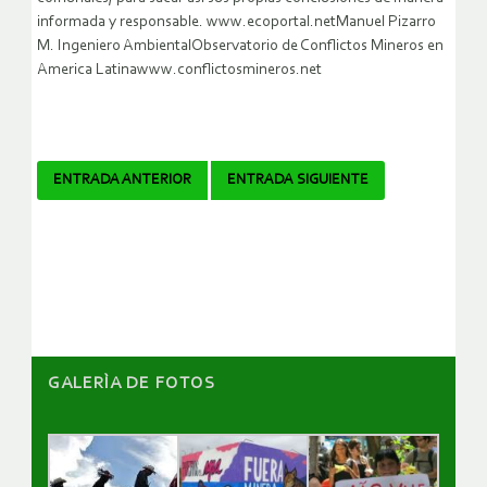
informada y responsable. www.ecoportal.netManuel Pizarro
M. Ingeniero AmbientalObservatorio de Conflictos Mineros en
America Latinawww.conflictosmineros.net
Navegador
ENTRADA ANTERIOR
ENTRADA SIGUIENTE
de
artículos
GALERÌA DE FOTOS