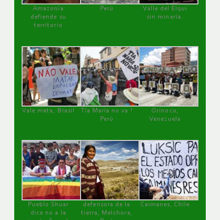
Amazonía
Perú
Valle del Elqui
defiende su
sin minería.
territorio
Vale mata, Brasil
Tía María no va !
Orinoco,
Perú
Venezuela
Pueblo Shuar
defensora de la
Caimanes, Chile
dice no a la
tierra, Melchora,