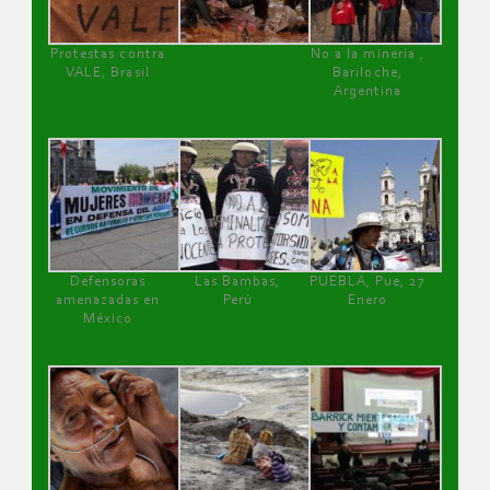
Protestas contra
No a la minería ,
VALE, Brasil
Bariloche,
Argentina
Defensoras
Las Bambas,
PUEBLA, Pue, 27
amenazadas en
Perú
Enero
México