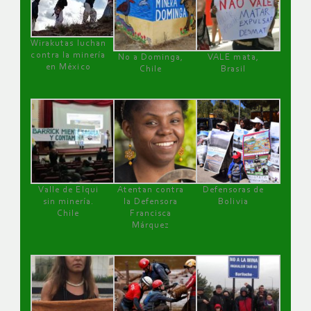
Wirakutas luchan
contra la minería
No a Dominga,
VALE mata,
en México
Chile
Brasil
Valle de Elqui
Atentan contra
Defensoras de
sin minería.
la Defensora
Bolivia
Chile
Francisca
Márquez