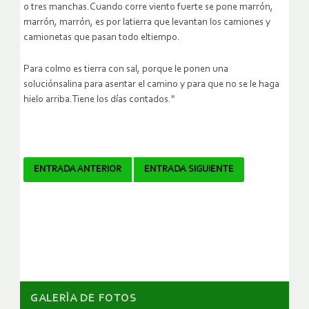
o tres manchas.Cuando corre viento fuerte se pone marrón,
marrón, marrón, es por latierra que levantan los camiones y
camionetas que pasan todo eltiempo.
Para colmo es tierra con sal, porque le ponen una
soluciónsalina para asentar el camino y para que no se le haga
hielo arriba.Tiene los días contados."
Navegador
ENTRADA ANTERIOR
ENTRADA SIGUIENTE
de
artículos
GALERÌA DE FOTOS