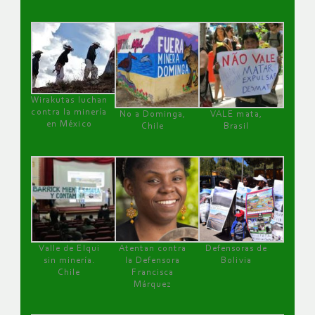
Wirakutas luchan
contra la minería
No a Dominga,
VALE mata,
en México
Chile
Brasil
Valle de Elqui
Atentan contra
Defensoras de
sin minería.
la Defensora
Bolivia
Chile
Francisca
Márquez