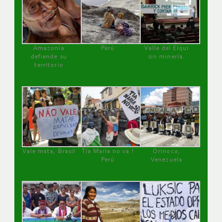
Amazonía
Perú
Valle del Elqui
defiende su
sin minería.
territorio
Vale mata, Brasil
Tía María no va !
Orinoco,
Perú
Venezuela