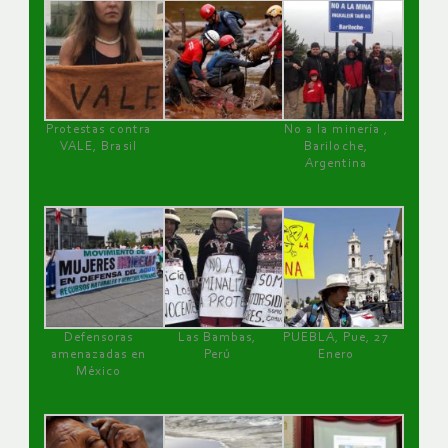
Protestas contra
No a la minería ,
VALE, Brasil
Bariloche,
Argentina
Defensoras
Las Bambas,
PUEBLA, Pue, 27
amenazadas en
Perú
Enero
México