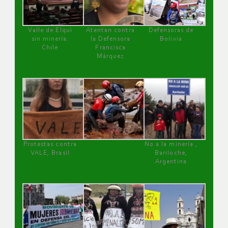
Valle de Elqui
Atentan contra
Defensoras de
sin minería.
la Defensora
Bolivia
Chile
Francisca
Márquez
Protestas contra
No a la minería ,
VALE, Brasil
Bariloche,
Argentina