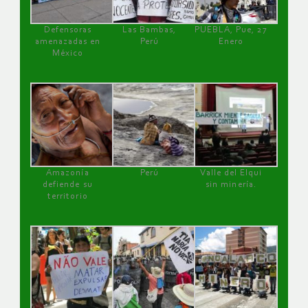
Defensoras
Las Bambas,
PUEBLA, Pue, 27
amenazadas en
Perú
Enero
México
Amazonía
Perú
Valle del Elqui
defiende su
sin minería.
territorio