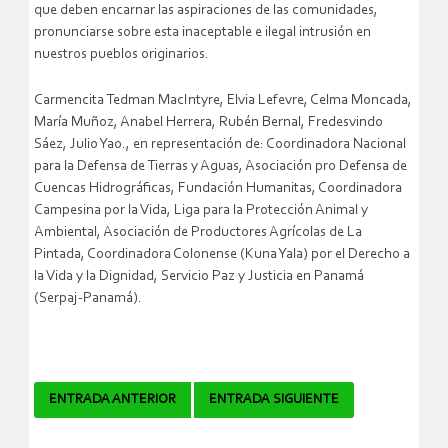
que deben encarnar las aspiraciones de las comunidades,
pronunciarse sobre esta inaceptable e ilegal intrusión en
nuestros pueblos originarios.
Carmencita Tedman MacIntyre, Elvia Lefevre, Celma Moncada,
María Muñoz, Anabel Herrera, Rubén Bernal, Fredesvindo
Sáez, Julio Yao., en representación de: Coordinadora Nacional
para la Defensa de Tierras y Aguas, Asociación pro Defensa de
Cuencas Hidrográficas, Fundación Humanitas, Coordinadora
Campesina por la Vida, Liga para la Protección Animal y
Ambiental, Asociación de Productores Agrícolas de La
Pintada, Coordinadora Colonense (Kuna Yala) por el Derecho a
la Vida y la Dignidad, Servicio Paz y Justicia en Panamá
(Serpaj-Panamá).
Navegador
ENTRADA ANTERIOR
ENTRADA SIGUIENTE
de