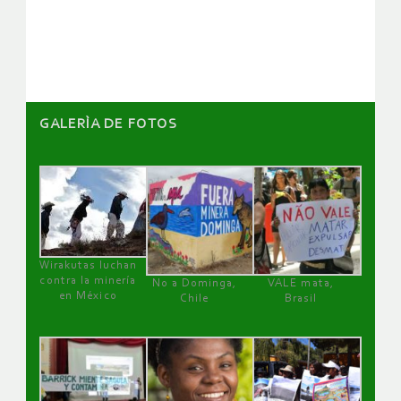
artículos
GALERÌA DE FOTOS
Wirakutas luchan
contra la minería
No a Dominga,
VALE mata,
en México
Chile
Brasil