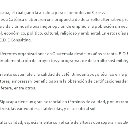
capa, el cual gano la alcaldia para el periodo 2008-2012.
glesia Católica elaboraron una propuesta de desarrollo alternativo 
de vida y brindarle una mejor opción de empleo a la población sin nec
l, económico, político, cultural, religioso y ambiental.En estos dí
E.D.E Consulting.
diferentes organizaciones en Guatemala desde los años setenta. E.D
a implementación de proyectos y programas de desarrollo sostenible
amiento sostenible y la calidad de café. Brindan apoyo técnico en la 
ores, empresas y beneficios para la obtención de certificaciones de t
etera, entre otros.
Sipacapa tiene un gran potencial en términos de calidad, por los rang
s), las variedades establecidas, y el secado al sol.
 alta calidad, especialmente con el café de alturas que superan los 