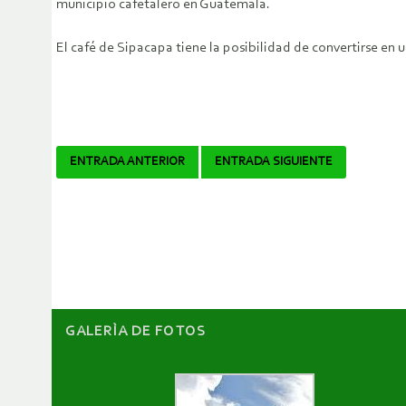
municipio cafetalero en Guatemala.
El café de Sipacapa tiene la posibilidad de convertirse en 
Navegador
ENTRADA ANTERIOR
ENTRADA SIGUIENTE
de
artículos
GALERÌA DE FOTOS