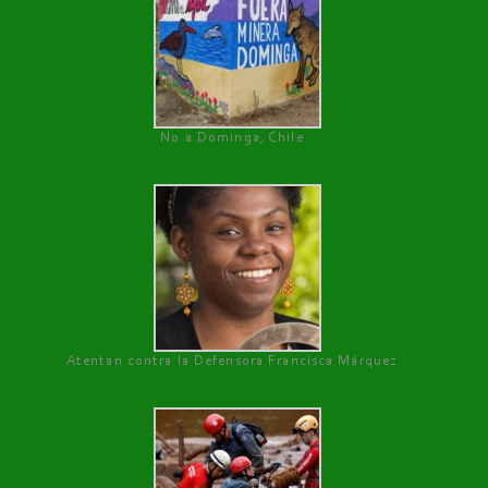
No a Dominga, Chile
Atentan contra la Defensora Francisca Márquez