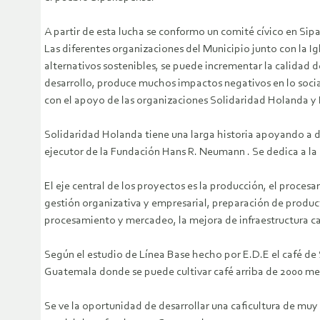
A partir de esta lucha se conformo un comité cívico en Sipa
Las diferentes organizaciones del Municipio junto con la I
alternativos sostenibles, se puede incrementar la calidad 
desarrollo, produce muchos impactos negativos en lo socia
con el apoyo de las organizaciones Solidaridad Holanda y 
Solidaridad Holanda tiene una larga historia apoyando a 
ejecutor de la Fundación Hans R. Neumann . Se dedica a l
El eje central de los proyectos es la producción, el proces
gestión organizativa y empresarial, preparación de product
procesamiento y mercadeo, la mejora de infraestructura caf
Según el estudio de Línea Base hecho por E.D.E el café de 
Guatemala donde se puede cultivar café arriba de 2000 metro
Se ve la oportunidad de desarrollar una caficultura de muy