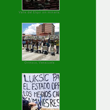
Valle del Elqui sin minería.
Orinoco, Venezuela