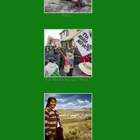
Perú
Tía María no va ! Perú