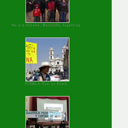
No a la minería , Bariloche, Argentina
PUEBLA, Pue, 27 Enero