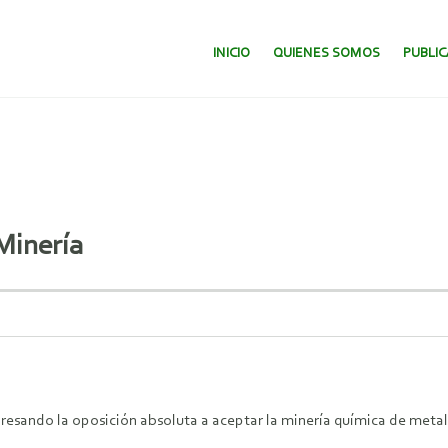
SALTAR AL CONTENIDO.
INICIO
QUIENES SOMOS
PUBLI
Minería
resando la oposición absoluta a aceptar la minería química de metal