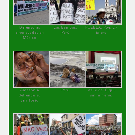
Defensoras
Las Bambas,
PUEBLA, Pue, 27
amenazadas en
Perú
Enero
México
Amazonía
Perú
Valle del Elqui
defiende su
sin minería.
territorio