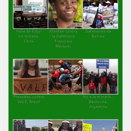
Valle de Elqui
Atentan contra
Defensoras de
sin minería.
la Defensora
Bolivia
Chile
Francisca
Márquez
Protestas contra
No a la minería ,
VALE, Brasil
Bariloche,
Argentina