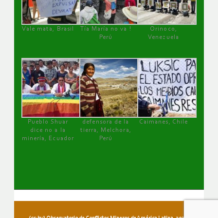
Vale mata, Brasil
Tía María no va !
Orinoco,
Perú
Venezuela
Pueblo Shuar
defensora de la
Caimanes, Chile
dice no a la
tierra, Melchora,
minería, Ecuador
Perú