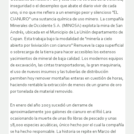
inseguridad o el desempleo que abate el diario vivir de cada
uno; si no que me refiero a un enemigo peor y silencioso "EL
CIANURO" una sustancia química de uso minero. La compañía
Minerales de Occidente S.A. (MINOSA) explota la mina de San
Andrés, ubicada en el Municipio de La Unión departamento de
Copan. Esta trabaja bajo la modalidad de "minería a cielo
abierto por lixiviación con cianuro"
Remueve la capa superficial
o sobrecarga de la tierra para hacer accesibles los extensos
yacimientos de mineral de baja calidad. Los modernos equipos
de excavación, las cintas transportadoras, la gran maquinaria,
el uso de nuevos insumos y las tuberías de distribución
permiten hoy remover montañas enteras en cuestión de horas,
haciendo rentable la extracción de menos de un gramo de oro
por tonelada de material removido.
En enero del año 2003 sucedió un derrame de
aproximadamente 300 galones de cianuro en el Rió Lara
ocasionando la muerte de unas 80 libras de pescado y unas
18,000 especies acuáticas; único hecho por el cual la compañía
se ha hecho responsable. La historia se repite en Marzo del