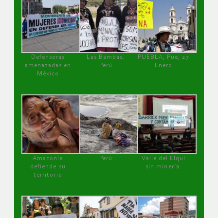
Defensoras
Las Bambas,
PUEBLA, Pue, 27
amenazadas en
Perú
Enero
México
Amazonía
Perú
Valle del Elqui
defiende su
sin minería.
territorio