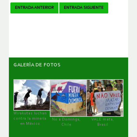
Navegador
ENTRADA ANTERIOR
ENTRADA SIGUIENTE
de
artículos
GALERÌA DE FOTOS
Wirakutas luchan
contra la minería
No a Dominga,
VALE mata,
en México
Chile
Brasil