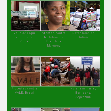
Valle de Elqui
Atentan contra
Defensoras de
sin minería.
la Defensora
Bolivia
Chile
Francisca
Márquez
Protestas contra
No a la minería ,
VALE, Brasil
Bariloche,
Argentina