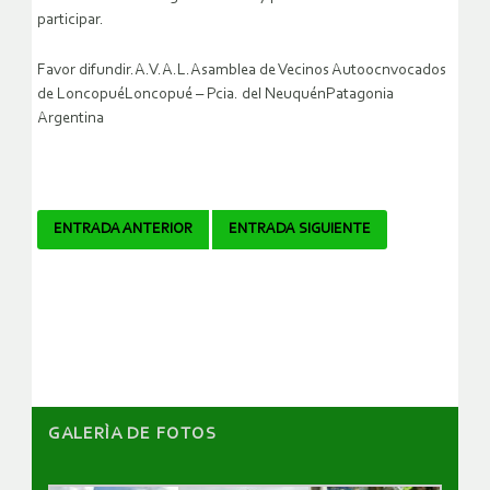
participar.
Favor difundir.A.V.A.L.Asamblea de Vecinos Autoocnvocados
de LoncopuéLoncopué – Pcia. del NeuquénPatagonia
Argentina
Navegador
ENTRADA ANTERIOR
ENTRADA SIGUIENTE
de
artículos
GALERÌA DE FOTOS