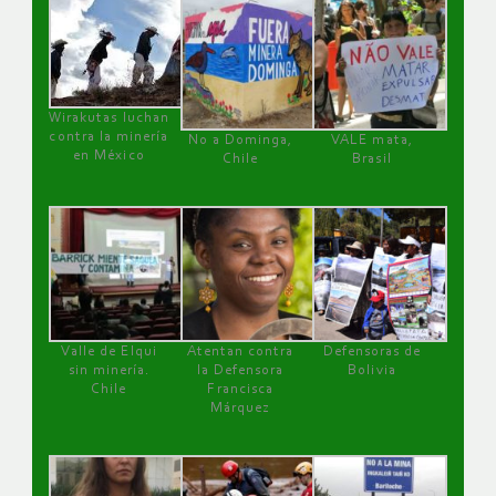
Wirakutas luchan
contra la minería
No a Dominga,
VALE mata,
en México
Chile
Brasil
Valle de Elqui
Atentan contra
Defensoras de
sin minería.
la Defensora
Bolivia
Chile
Francisca
Márquez