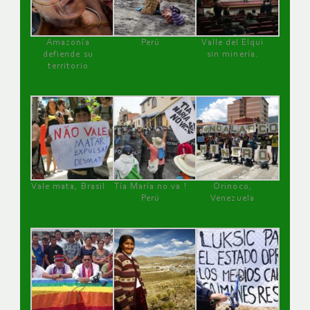
Amazonía
Perú
Valle del Elqui
defiende su
sin minería.
territorio
Vale mata, Brasil
Tía María no va !
Orinoco,
Perú
Venezuela