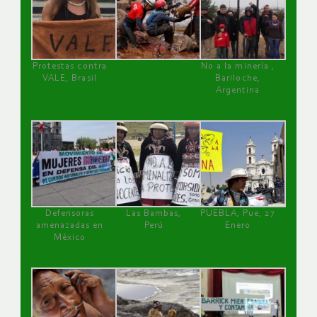
Protestas contra
No a la minería ,
VALE, Brasil
Bariloche,
Argentina
Defensoras
Las Bambas,
PUEBLA, Pue, 27
amenazadas en
Perú
Enero
México