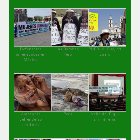
Defensoras
Las Bambas,
PUEBLA, Pue, 27
amenazadas en
Perú
Enero
México
Amazonía
Perú
Valle del Elqui
defiende su
sin minería.
territorio