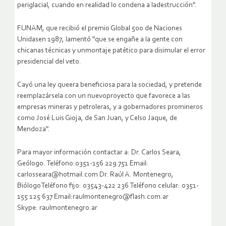
periglacial, cuando en realidad lo condena a ladestrucción".
FUNAM, que recibió el premio Global 500 de Naciones
Unidasen 1987, lamentó "que se engañe a la gente con
chicanas técnicas y unmontaje patético para disimular el error
presidencial del veto.
Cayó una ley queera beneficiosa para la sociedad, y pretende
reemplazársela con un nuevoproyecto que favorece a las
empresas mineras y petroleras, y a gobernadores promineros
como José Luis Gioja, de San Juan, y Celso Jaque, de
Mendoza".
Para mayor información contactar a: Dr. Carlos Seara,
Geólogo. Teléfono:0351-156 229 751 Email:
carlosseara@hotmail.com Dr. Raúl A. Montenegro,
BiólogoTeléfono fijo: 03543-422 236 Teléfono celular: 0351-
155 125 637 Email:raulmontenegro@flash.com.ar
Skype: raulmontenegro.ar