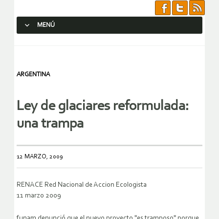
MENÚ
SALTAR AL CONTENIDO.
ARGENTINA
Ley de glaciares reformulada:
una trampa
12 MARZO, 2009
RENACE Red Nacional de Accion Ecologista
11 marzo 2009
funam denunció que el nuevo proyecto "es tramposo" porque