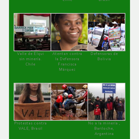
Valle de Elqui
Atentan contra
Defensoras de
sin minería.
la Defensora
Bolivia
Chile
Francisca
Márquez
Protestas contra
No a la minería ,
VALE, Brasil
Bariloche,
Argentina