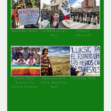
Vale mata, Brasil
Tía María no va !
Orinoco,
Perú
Venezuela
Pueblo Shuar
defensora de la
Caimanes, Chile
dice no a la
tierra, Melchora,
minería, Ecuador
Perú