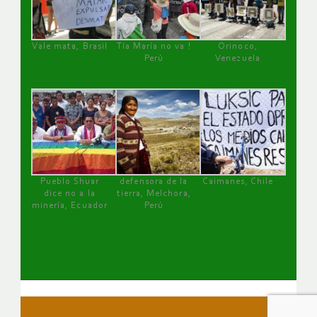
Vale mata, Brasil
Tía María no va !
Orinoco,
Perú
Venezuela
Pueblo Shuar
defensora de la
Caimanes, Chile
dice no a la
tierra, Melchora,
minería, Ecuador
Perú