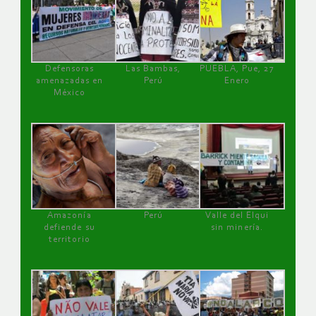
Defensoras
Las Bambas,
PUEBLA, Pue, 27
amenazadas en
Perú
Enero
México
Amazonía
Perú
Valle del Elqui
defiende su
sin minería.
territorio