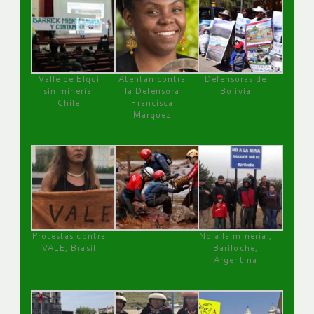
Valle de Elqui
Atentan contra
Defensoras de
sin minería.
la Defensora
Bolivia
Chile
Francisca
Márquez
Protestas contra
No a la minería ,
VALE, Brasil
Bariloche,
Argentina