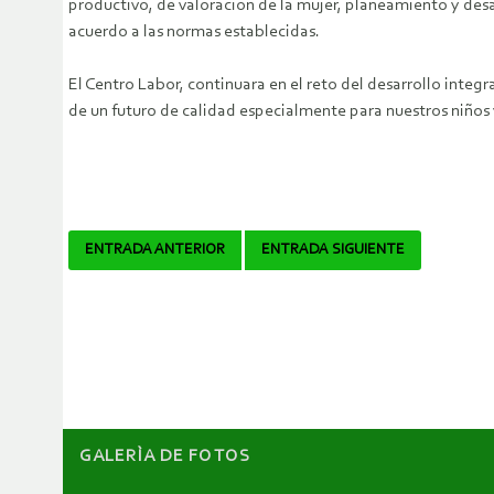
productivo, de valoración de la mujer, planeamiento y desa
acuerdo a las normas establecidas.
El Centro Labor, continuara en el reto del desarrollo inte
de un futuro de calidad especialmente para nuestros niños y 
Navegador
ENTRADA ANTERIOR
ENTRADA SIGUIENTE
de
artículos
GALERÌA DE FOTOS