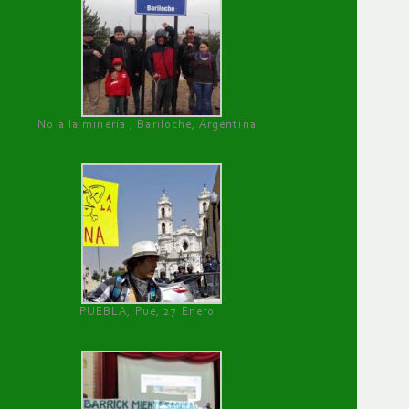
No a la minería , Bariloche, Argentina
PUEBLA, Pue, 27 Enero