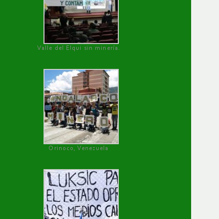
Valle del Elqui sin minería.
Orinoco, Venezuela