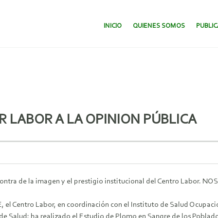
SALTAR AL CONTENIDO.
INICIO
QUIENES SOMOS
PUBLI
 LABOR A LA OPINION PÚBLICA
ntra de la imagen y el prestigio institucional del Centro Labor.
ntro Labor, en coordinación con el Instituto de Salud Ocupaciona
de Salud; ha realizado el Estudio de Plomo en Sangre de los Poblad