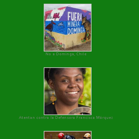
No a Dominga, Chile
Atentan contra la Defensora Francisca Márquez