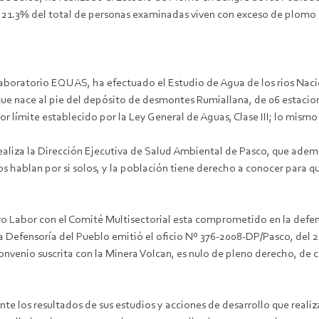
21.3% del total de personas examinadas viven con exceso de plomo e
aboratorio EQUAS, ha efectuado el Estudio de Agua de los rios Nacie
ue nace al pie del depósito de desmontes Rumiallana, de 06 estacio
 límite establecido por la Ley General de Aguas, Clase III; lo mismo 
ealiza la Dirección Ejecutiva de Salud Ambiental de Pasco, que adem
s hablan por si solos, y la población tiene derecho a conocer para q
bor con el Comité Multisectorial esta comprometido en la defensa
la Defensoría del Pueblo emitió el oficio Nº 376-2008-DP/Pasco, del
convenio suscrita con la Minera Volcan, es nulo de pleno derecho, de 
e los resultados de sus estudios y acciones de desarrollo que realiz