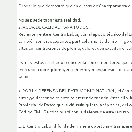
Oroya; lo que demostró que en el caso de Champamarca el 
No se puede tapar esta realidad.
2. AGUA DE CALIDAD PARA TODOS.
Recientemente el Centro Labor, con el apoyo técnico del L
también son preocupantes, particularmente del río Tingo q
altas concentraciones de plomo, valores que exceden el valor
Es más, estos resultados concuerda con el monitoreo que r
mercurio, cobre, plomo, zinc, hierro y manganeso. Los dato
salud.
3. POR LA DEFENSA DEL PATRIMONIO NATURAL, el Centro La
error y/o desconocimiento se pretende taparla. Ante ello, 
Provincial de Pasco que la cláusula quinta, acápite 12, del 
Código Civil. Se continuará con la defensa de este recurso.
4. El Centro Labor difunde de manera oportuna y transparent