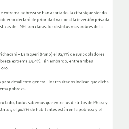
 de extrema pobreza se han acortado, la cifra sigue siendo
obierno declaró de prioridad nacional la inversión privada
ticas del INEI son claras, los distritos más pobres de la
e Pichacani – Laraqueri (Puno) el 82,7% de sus pobladores
pobreza extrema 49.9%.: sin embargo, entre ambas
 oro.
 para desaliento general, los resultados indican que dicha
trema pobreza.
tro lado, todos sabemos que entre los distritos de Phara y
tritos, el 90.8% de habitantes están en la pobreza y el