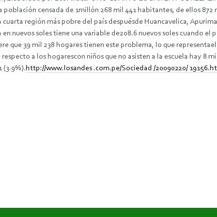
a población censada de 1millón 268 mil 441 habitantes, de ellos 872 
a cuarta región más pobre del país despuésde Huancavelica, Apurima
a en nuevos soles tiene una variable de208.6 nuevos soles cuando el 
ere que 39 mil 238 hogares tienen este problema, lo que representae
respecto a los hogarescon niños que no asisten a la escuela hay 8 mil 
 (3.9%).
http://www.losandes .com.pe/Sociedad /20090220/ 19156.h