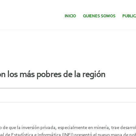
SALTAR AL CONTENIDO.
INICIO
QUIENES SOMOS
PUBLI
on los más pobres de la región
o de que la inversión privada, especialmente en minería, trae desarrol
nal de Estadística e Informática (INEI) presentó el nuevo mapa de po