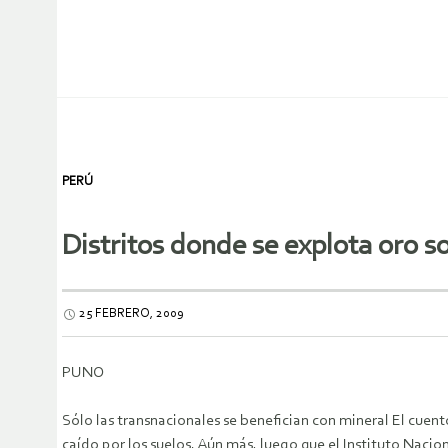
PERÚ
Distritos donde se explota oro s
25 FEBRERO, 2009
PUNO
Sólo las transnacionales se benefician con mineral El cuent
caído por los suelos. Aún más, luego que el Instituto Nacio