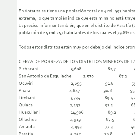
En Antauta se tiene una población total de 4 mil 993 habita
extrema, lo que también indica que esta mina no está traye
Es preciso informar también, que en el distrito de Paratía 
población de 5 mil 257 habitantes de los cuales el 79.8% e
Todos estos distritos están muy por debajo del índice pro
CIFRAS DE POBREZA DE LOS DISTRITOS MINEROS DE L
Pichacani 5,608 82,7 37
San Antonio de Esquilache 2,570 87.
Ocuviri 2,655 91.6 59.
Phara 4,847 90.8 55.
Limbani 3,734 89.5 52.
Quiaca 2,232 93.2 68.
Huacullani 14,906 89.2 49
Ollachea 4,919 87.5 62
Antauta 4,993 77.3 40.
Paratia 5,257 79.8 36.7Elaborado por Los A