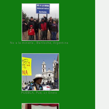
No a la minería , Bariloche, Argentina
PUEBLA, Pue, 27 Enero