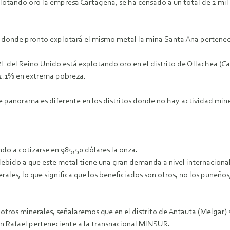
lotando oro la empresa Cartagena, se ha censado a un total de 2 mil 
to), donde pronto explotará el mismo metal la mina Santa Ana pertene
L del Reino Unido está explotando oro en el distrito de Ollachea (Ca
 62.1% en extrema pobreza.
 panorama es diferente en los distritos donde no hay actividad miner
ndo a cotizarse en 985,50 dólares la onza.
 debido a que este metal tiene una gran demanda a nivel internaciona
s, lo que significa que los beneficiados son otros, no los puneños, e
e otros minerales, señalaremos que en el distrito de Antauta (Melgar)
an Rafael perteneciente a la transnacional MINSUR.