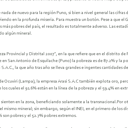
nada de nuevo para la región Puno, si bien a nivel general las cifras
viendo en la profunda miseria.
Para muestra un botón. Pese a que el G
es más pobres del país, el resultado es totalmente adverso. Las estadís
do algún mineral.
za Provincial y Distrital 2007", en la que refiere que en el distrito d
e en San Antonio de Esquilache (Puno) la pobreza es de 87.2% y la 
S.A.C., la que año tras año se lleva grandes e ingentes cantidades de
 de Ocuviri (Lampa), la empresa Arasi S.A.C también explota oro, pero
e los cuales el 91.6% están en la línea de la pobreza y el 59.4% en ex
e sienten en la zona, beneficiando solamente a la transnacional.Por o
l mismo mineral; sin embargo, según el INEI, en el primero de los dis
% son pobres y el 52.7% pobres extremos.