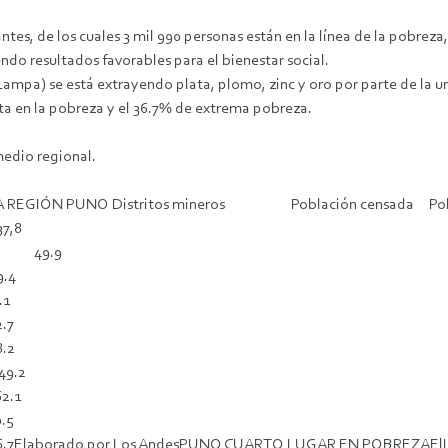
ntes, de los cuales 3 mil 990 personas están en la línea de la pobreza
ndo resultados favorables para el bienestar social.
(Lampa) se está extrayendo plata, plomo, zinc y oro por parte de la u
sta en la pobreza y el 36.7% de extrema pobreza.
medio regional.
A REGIÓN PUNO Distritos mineros Población censada Pobr
,8
2 49.9
4
1
7
2
.2
.1
5
ndesPUNO CUARTO LUGAR EN POBREZAElINEI – Puno med