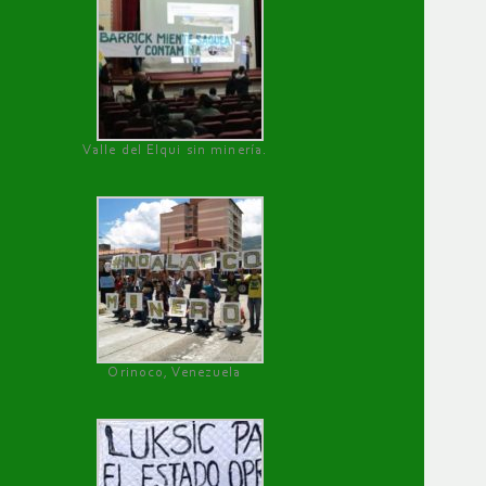
Valle del Elqui sin minería.
Orinoco, Venezuela