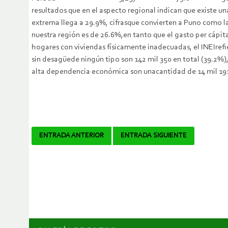
resultados que en el aspecto regional indican que existe un
extrema llega a 29.9%, cifrasque convierten a Puno como l
nuestra región es de 26.6%,en tanto que el gasto per cápit
hogares con viviendas físicamente inadecuadas, el INEIrefi
sin desagüede ningún tipo son 142 mil 350 en total (39.2%), 
alta dependencia económica son unacantidad de 14 mil 191
Navegador
ENTRADA ANTERIOR
ENTRADA SIGUIENTE
de
artículos