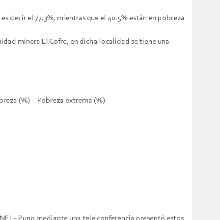
, es decir el 77.3%, mientras que el 40.5% están en pobreza
nidad minera El Cofre, en dicha localidad se tiene una
eza (%) Pobreza extrema (%)
iante una tele conferencia presentó estos