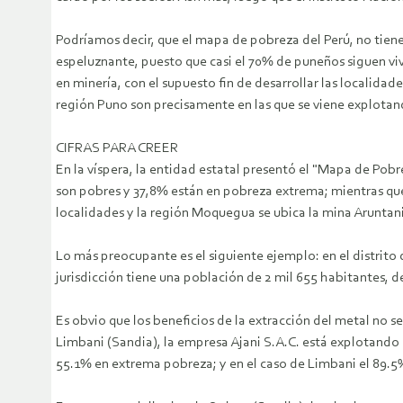
Podríamos decir, que el mapa de pobreza del Perú, no tiene 
espeluznante, puesto que casi el 70% de puneños siguen vi
en minería, con el supuesto fin de desarrollar las localidad
región Puno son precisamente en las que se viene explotan
CIFRAS PARA CREER
En la víspera, la entidad estatal presentó el "Mapa de Pobre
son pobres y 37,8% están en pobreza extrema; mientras qu
localidades y la región Moquegua se ubica la mina Aruntani 
Lo más preocupante es el siguiente ejemplo: en el distrito
jurisdicción tiene una población de 2 mil 655 habitantes, d
Es obvio que los beneficios de la extracción del metal no s
Limbani (Sandia), la empresa Ajani S.A.C. está explotando e
55.1% en extrema pobreza; y en el caso de Limbani el 89.5