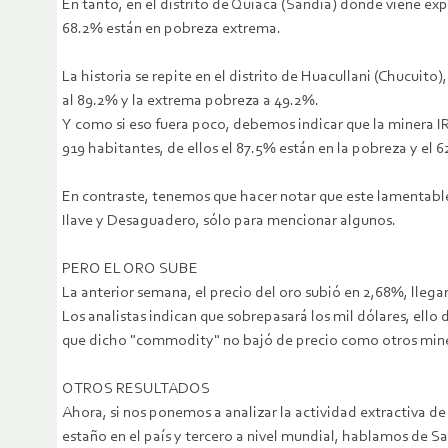
En tanto, en el distrito de Quiaca (Sandia) donde viene exp
68.2% están en pobreza extrema.
La historia se repite en el distrito de Huacullani (Chucui
al 89.2% y la extrema pobreza a 49.2%.
Y como si eso fuera poco, debemos indicar que la minera IR
919 habitantes, de ellos el 87.5% están en la pobreza y el
En contraste, tenemos que hacer notar que este lamentable
Ilave y Desaguadero, sólo para mencionar algunos.
PERO EL ORO SUBE
La anterior semana, el precio del oro subió en 2,68%, llega
Los analistas indican que sobrepasará los mil dólares, ello
que dicho "commodity" no bajó de precio como otros minerale
OTROS RESULTADOS
Ahora, si nos ponemos a analizar la actividad extractiva d
estaño en el país y tercero a nivel mundial, hablamos de S