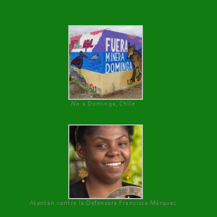
No a Dominga, Chile
Atentan contra la Defensora Francisca Márquez