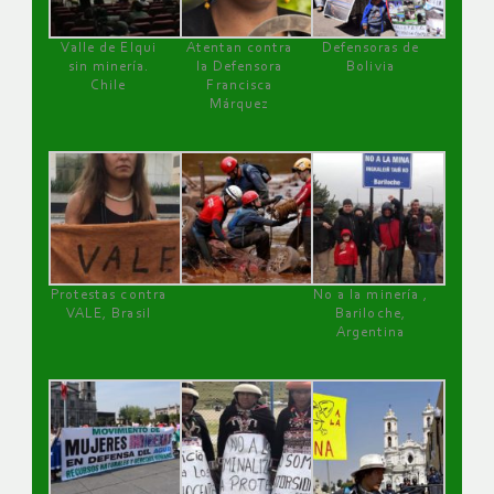
Valle de Elqui
Atentan contra
Defensoras de
sin minería.
la Defensora
Bolivia
Chile
Francisca
Márquez
Protestas contra
No a la minería ,
VALE, Brasil
Bariloche,
Argentina