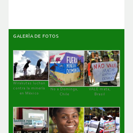
artículos
GALERÌA DE FOTOS
Wirakutas luchan
contra la minería
No a Dominga,
VALE mata,
en México
Chile
Brasil