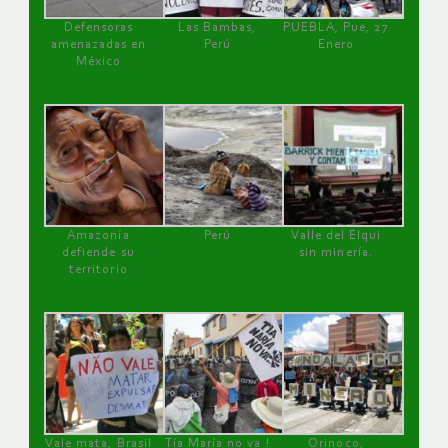
Defensoras
Las Bambas,
PUEBLA, Pue, 27
amenazadas en
Perú
Enero
México
Amazonía
Perú
Valle del Elqui
defiende su
sin minería.
territorio
Vale mata, Brasil
Tía María no va !
Orinoco,