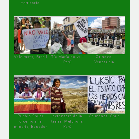
territorio
Vale mata, Brasil
Tía María no va !
Orinoco,
Perú
Venezuela
Pueblo Shuar
defensora de la
Caimanes, Chile
dice no a la
tierra, Melchora,
minería, Ecuador
Perú