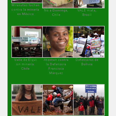
Wirakutas luchan
contra la minería
No a Dominga,
VALE mata,
en México
Chile
Brasil
Valle de Elqui
Atentan contra
Defensoras de
sin minería.
la Defensora
Bolivia
Chile
Francisca
Márquez