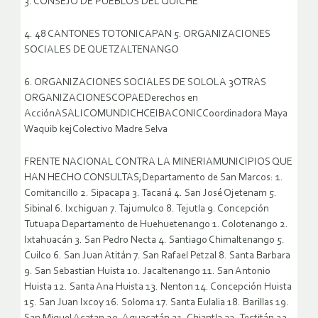
3. CONSEJO DE PUEBLOS DEL QUICHE
4. 48 CANTONES TOTONICAPAN 5. ORGANIZACIONES
SOCIALES DE QUETZALTENANGO
6. ORGANIZACIONES SOCIALES DE SOLOLA 3OTRAS
ORGANIZACIONESCOPAEDerechos en
AcciónASALICOMUNDICHCEIBACONICCoordinadora Maya
Waquib kejColectivo Madre Selva
FRENTE NACIONAL CONTRA LA MINERIAMUNICIPIOS QUE
HAN HECHO CONSULTAS;Departamento de San Marcos: 1.
Comitancillo 2. Sipacapa 3. Tacaná 4. San José Ojetenam 5.
Sibinal 6. Ixchiguan 7. Tajumulco 8. Tejutla 9. Concepción
Tutuapa Departamento de Huehuetenango 1. Colotenango 2.
Ixtahuacán 3. San Pedro Necta 4. Santiago Chimaltenango 5.
Cuilco 6. San Juan Atitán 7. San Rafael Petzal 8. Santa Barbara
9. San Sebastian Huista 10. Jacaltenango 11. San Antonio
Huista 12. Santa Ana Huista 13. Nenton 14. Concepción Huista
15. San Juan Ixcoy 16. Soloma 17. Santa Eulalia 18. Barillas 19.