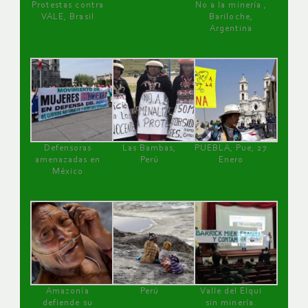
Protestas contra
No a la minería ,
VALE, Brasil
Bariloche,
Argentina
Defensoras
Las Bambas,
PUEBLA, Pue, 27
amenazadas en
Perú
Enero
México
Amazonía
Perú
Valle del Elqui
defiende su
sin minería.