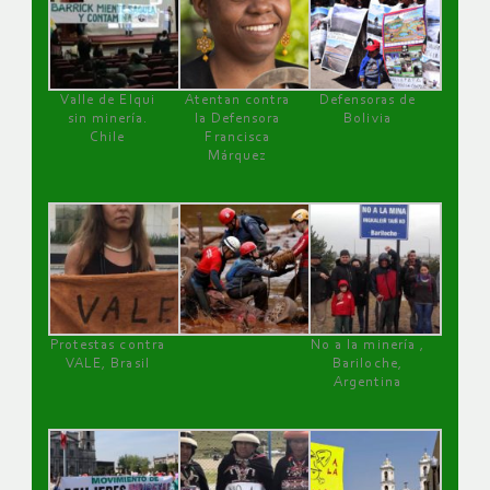
Valle de Elqui
Atentan contra
Defensoras de
sin minería.
la Defensora
Bolivia
Chile
Francisca
Márquez
Protestas contra
No a la minería ,
VALE, Brasil
Bariloche,
Argentina