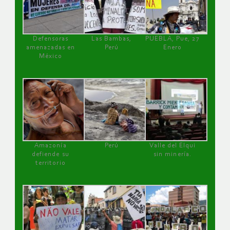
Defensoras
Las Bambas,
PUEBLA, Pue, 27
amenazadas en
Perú
Enero
México
Amazonía
Perú
Valle del Elqui
defiende su
sin minería.
territorio