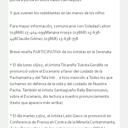
punta a punta en estos Valles Calchaquíes
Y que suenen los redoblantes en las manos de los niños
Para mayor información, comunicarse con:Soledad Leiton
(03868) 15-404-099Mariana Araujo (03868) 15-638-
448Claudio Gómez (03868) 15-638-758
Breve reseña PARTICIPATIVA de los Artistas en la Serenata:
* El día lunes 16/02, el Artista Tilcareño Tukuta Gordillo se
pronunció sobre el Escenario a favor del cuidado de la
Pachamama y del Tata Inti… e hizo mención a Todos los que
luchamos en defensa de la vida y del cuidado de Nuestra
Pacha. También el Artista Santiagueño Rally Barrionuevo,
sobre el Escenario, dio lectura a nuestro pronunciamiento
(texto que aparece más arriba).
* El día martes 17/02, el Artista León Gieco se pronunció en
Conferencia de Prensa en Contra de la Minería Contaminante,