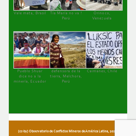
Vale mata, Brasil
Tía María no va !
Orinoco,
Perú
Venezuela
Pueblo Shuar
defensora de la
Caimanes, Chile
dice no a la
tierra, Melchora,
minería, Ecuador
Perú
(cc-by) Observatorio de Conflictos Mineros de América Latina, 2026