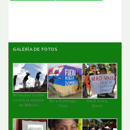
de
artículos
GALERÌA DE FOTOS
Wirakutas luchan
contra la minería
No a Dominga,
VALE mata,
en México
Chile
Brasil