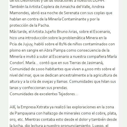
de los Desmontes y de las violaciones a nuestros DDHH.
También la Artista Coplera de Amaicha del Valle, Andrea
Mamondes, abrió esa noche de Serenata con sus coplas que
hablan en contra de la Minería Contaminante y por la
protección de la Pacha.
Más tarde, el Artista Jujeño Bruno Arias, sobre el Escenario,
hizo una introducción sobre la problemática Minera en la
Pcia.de Jujuy; habló sobre el 81% de niños contaminados con
plomo en sangre en Abra Pampa como consecuencia de la
Minería e invitó a subir al Escenario a nuestra compañera María
Condorí. María… contó que en sus Tierras de Jasimaná,
Comunidad de 1000 habitantes que viven a 4000 mts sobre el
nivel del mar, que se dedican ancestralmente a la agricultura de
altura y a la cría de ovejas y llamas. Comunidades que hilan sus
lanas y confeccionan sus prendas.
Comunidades de excelentes Tejedores…
Allí, la Empresa Xstrata ya realizó las exploraciones en la zona
de Pampayana con hallazgo de minerales como el cobre, plata,
oro, etc. Mientras contaba esto desde el dolor y también desde
la lucha, dio lectura a nuestro pronunciamiento. Luego, el