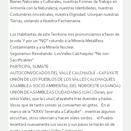
Bienes Naturales y Culturales; nuestras Formas de Trabajo en
Armonía con la Naturaleza; nuestras Identidades; nuestras
Costumbres Ancestrales; nuestra Dignidad. Usurpan nuestras
Tierras, violando a Nuestra Pachamama.
Los Habitantes de este Territorio nos pronunciamos a favor de
la vida. Y por un “NO” rotundo a la Minería Metalífera
Contaminante y a la Minería Nuclear.
Seguiremos Resistiendo. Los Valles Calchaquíes “No son
Sacrificables”.
PARTICIPÁ, SUMATE
AUTOCONVOCADOS DEL VALLE CALCHAQUÍ – CAFAYATE
UNIÓN DE LOS PUEBLOS DE LOS VALLES CALCHAQUÍES
ASAMBLEA SOCIO AMBIENTAL DEL NOROESTE (ASANOA)
UNIÓN DE ASAMBLEAS CIUDADANAS (UAC)
Dicen, por
estos Valles, que la Luna Cafayateña trae duendes y hadas…
Voces que de tanto sonido se convierten en gritos…En el
marco de la “XXXV Serenata a Cafayate”…mientras algunos
escuchan, otros silencian y hacen oídos sordos… el Pueblo
levantará nuevamente sus voces y sus pasos se harán oír de