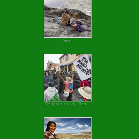
Perú
Tía María no va ! Perú