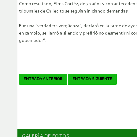
Como resultado, Elma Cortéz, de 70 años y con antecedentes
tribunales de Chilecito se seguían iniciando demandas.
Fue una “verdadera vergüenza”, declaró en la tarde de ayer
en cambio, se llamó a silencio y prefirió no desmentir ni 
gobernador”.
Navegador
ENTRADA ANTERIOR
ENTRADA SIGUIENTE
de
artículos
GALERÌA DE FOTOS