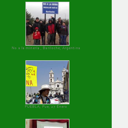
No a la minería , Bariloche, Argentina
PUEBLA, Pue, 27 Enero