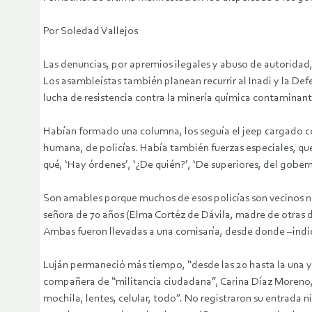
Por Soledad Vallejos
Las denuncias, por apremios ilegales y abuso de autoridad,
Los asambleístas también planean recurrir al Inadi y la De
lucha de resistencia contra la minería química contaminante
Habían formado una columna, los seguía el jeep cargado con
humana, de policías. Había también fuerzas especiales, que
qué, ‘Hay órdenes’, ‘¿De quién?’, ‘De superiores, del gober
Son amables porque muchos de esos policías son vecinos nu
señora de 70 años (Elma Cortéz de Dávila, madre de otras do
Ambas fueron llevadas a una comisaría, desde donde –indic
Luján permaneció más tiempo, “desde las 20 hasta la una y
compañera de “militancia ciudadana”, Carina Díaz Moreno, 
mochila, lentes, celular, todo”. No registraron su entrada