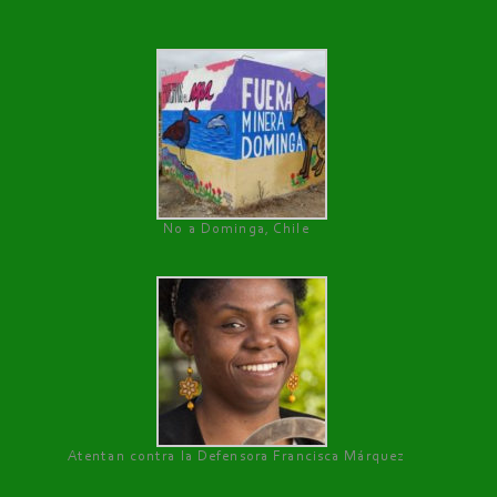
No a Dominga, Chile
Atentan contra la Defensora Francisca Márquez