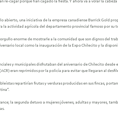
 re-cagar porque han cagado la fiesta. Y ahora va a volar la cabeza 
elo abierto, una iniciativa de la empresa canadiense Barrick Gold pro
 la actividad agrícola del departamento provincial famoso por su to
rgullo enorme de mostrarle a la comunidad que son dignos del trabajo
iversario local como la inauguración de la Expo Chilecito y la disponi
iales y municipales disfrutaban del aniversario de Chilecito desde e
R) eran reprimidos por la policía para evitar que llegaran al desfile
mbleístas repartirían frutas y verduras producidas en sus fincas, por
tina”.
 avance; la segunda detuvo a mujeres jóvenes, adultas y mayores, tamb
as.