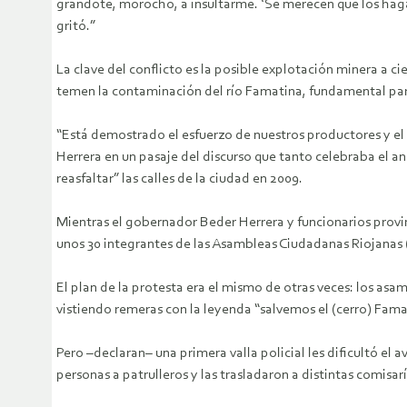
grandote, morocho, a insultarme. ‘Se merecen que los hagan
gritó.”
La clave del conflicto es la posible explotación minera a ci
temen la contaminación del río Famatina, fundamental para
“Está demostrado el esfuerzo de nuestros productores y el o
Herrera en un pasaje del discurso que tanto celebraba el an
reasfaltar” las calles de la ciudad en 2009.
Mientras el gobernador Beder Herrera y funcionarios provinc
unos 30 integrantes de las Asambleas Ciudadanas Riojanas (AC
El plan de la protesta era el mismo de otras veces: los asa
vistiendo remeras con la leyenda “salvemos el (cerro) Fama
Pero –declaran– una primera valla policial les dificultó el
personas a patrulleros y las trasladaron a distintas comisarí