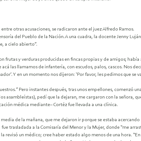
 entre otras acusaciones, se radicaron ante el juez Alfredo Ramos.
fensoría del Pueblo de la Nación.A una cuadra, la docente Jenny Luj
, a cielo abierto”.
 frutas y verduras producidas en fincas propias y de amigos; había a
 acá las llamamos de infantería, con escudos, palos, cascos. Nos dec
nador’. Y en un momento nos dijeron: ‘Por favor, les pedimos que se v
estros.” Pero instantes después, tras unos empellones, comenzó una 
s asambleístas), pedí que la dejaran, me cargaron con la señora, que e
ación médica mediante– Cortéz fue llevada a una clínica.
 media de la mañana, que me dejaron ir porque se estaba acercando 
fue trasladada a la Comisaría del Menor y la Mujer, donde “me arra
 ni la revisó un médico; cree haber estado algo menos de una hora. 