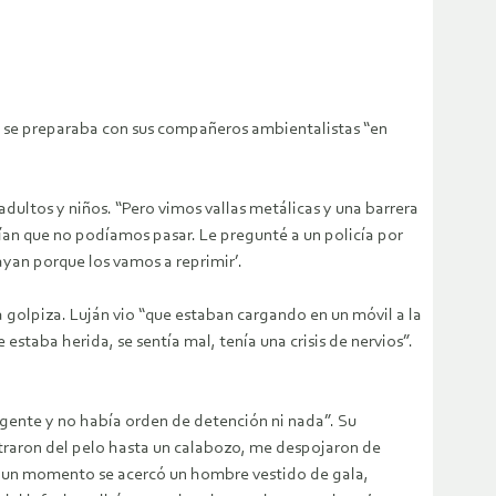
án se preparaba con sus compañeros ambientalistas “en
dultos y niños. “Pero vimos vallas metálicas y una barrera
ían que no podíamos pasar. Le pregunté a un policía por
ayan porque los vamos a reprimir’.
golpiza. Luján vio “que estaban cargando en un móvil a la
staba herida, se sentía mal, tenía una crisis de nervios”.
gente y no había orden de detención ni nada”. Su
straron del pelo hasta un calabozo, me despojaron de
“En un momento se acercó un hombre vestido de gala,