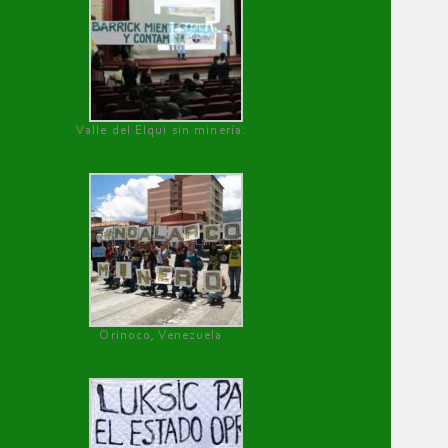
Valle del Elqui sin minería.
Orinoco, Venezuela