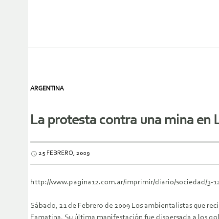
ARGENTINA
La protesta contra una mina en L
25 FEBRERO, 2009
http://www.pagina12.com.ar/imprimir/diario/sociedad/3-1
Sábado, 21 de Febrero de 2009 Los ambientalistas que reci
Famatina. Su última manifestación fue dispersada a los gol