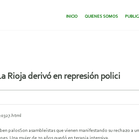
SALTAR AL CONTENIDO.
INICIO
QUIENES SOMOS
PUBLI
a Rioja derivó en represión polici
20327.html
ben palosSon asambleístas que vienen manifestando su rechazo a una
pes. Una mujer de 70 años quedó en terapia intensiva.