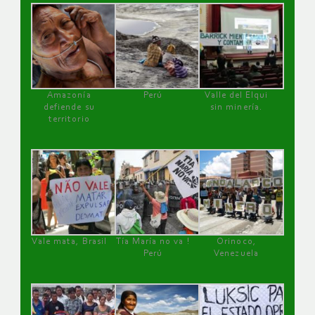
Amazonía
Perú
Valle del Elqui
defiende su
sin minería.
territorio
Vale mata, Brasil
Tía María no va !
Orinoco,
Perú
Venezuela