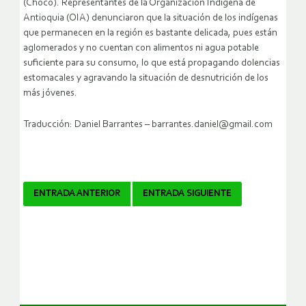
(Chocó). Representantes de la Organización Indígena de
Antioquia (OIA) denunciaron que la situación de los indígenas
que permanecen en la región es bastante delicada, pues están
aglomerados y no cuentan con alimentos ni agua potable
suficiente para su consumo, lo que está propagando dolencias
estomacales y agravando la situación de desnutrición de los
más jóvenes.
Traducción: Daniel Barrantes – barrantes.daniel@gmail.com
Navegador
ENTRADA ANTERIOR
ENTRADA SIGUIENTE
de
artículos