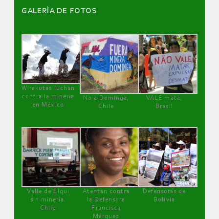
GALERÌA DE FOTOS
Wirakutas luchan
contra la minería
No a Dominga,
VALE mata,
en México
Chile
Brasil
Valle de Elqui
Atentan contra
Defensoras de
sin minería.
la Defensora
Bolivia
Chile
Francisca
Márquez