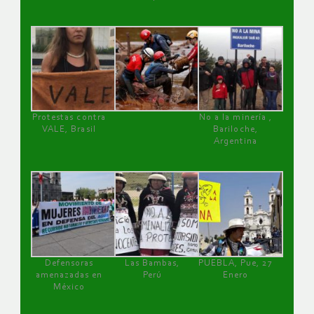
Protestas contra
No a la minería ,
VALE, Brasil
Bariloche,
Argentina
Defensoras
Las Bambas,
PUEBLA, Pue, 27
amenazadas en
Perú
Enero
México