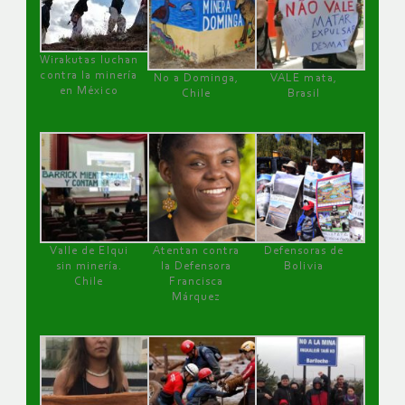
Wirakutas luchan
contra la minería
No a Dominga,
VALE mata,
en México
Chile
Brasil
Valle de Elqui
Atentan contra
Defensoras de
sin minería.
la Defensora
Bolivia
Chile
Francisca
Márquez