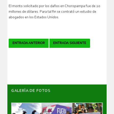
El monto solicitado por los daños en Choropampa fue de 20
millones de dólares. Para tal fin se contrató un estudio de
abogados en los Estados Unidos.
Navegador
ENTRADA ANTERIOR
ENTRADA SIGUIENTE
de
artículos
GALERÌA DE FOTOS