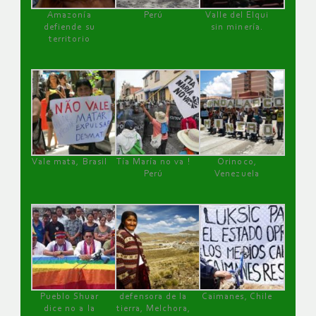
Amazonía
Perú
Valle del Elqui
defiende su
sin minería.
territorio
Vale mata, Brasil
Tía María no va !
Orinoco,
Perú
Venezuela
Pueblo Shuar
defensora de la
Caimanes, Chile
dice no a la
tierra, Melchora,