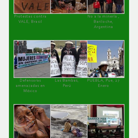
Protestas contra
No a la minería ,
VALE, Brasil
Bariloche,
Argentina
Defensoras
Las Bambas,
PUEBLA, Pue, 27
amenazadas en
Perú
Enero
México