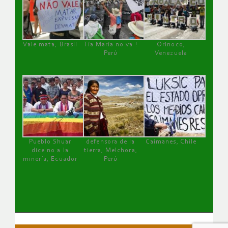
Vale mata, Brasil
Tía María no va !
Orinoco,
Perú
Venezuela
Pueblo Shuar
defensora de la
Caimanes, Chile
dice no a la
tierra, Melchora,
minería, Ecuador
Perú