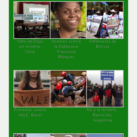
Valle de Elqui
Atentan contra
Defensoras de
sin minería.
la Defensora
Bolivia
Chile
Francisca
Márquez
Protestas contra
No a la minería ,
VALE, Brasil
Bariloche,
Argentina