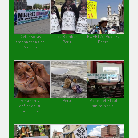
Defensoras
Las Bambas,
PUEBLA, Pue, 27
amenazadas en
Perú
Enero
México
Amazonía
Perú
Valle del Elqui
defiende su
sin minería.
territorio