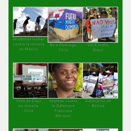
Wirakutas luchan
contra la minería
No a Dominga,
VALE mata,
en México
Chile
Brasil
Valle de Elqui
Atentan contra
Defensoras de
sin minería.
la Defensora
Bolivia
Chile
Francisca
Márquez