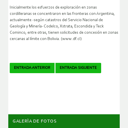
Inicialmente los esfuerzos de exploración en zonas
cordilleranas se concentraron en las fronteras con Argentina,
actualmente -según catastros del Servicio Nacional de
Geología y Minería- Codelco, Xstrata, Escondida y Teck
Cominco, entre otras, tienen solicitudes de concesión en zonas
cercanas al límite con Bolivia. (www.df.cl)
Navegador
ENTRADA ANTERIOR
ENTRADA SIGUIENTE
de
artículos
GALERÌA DE FOTOS