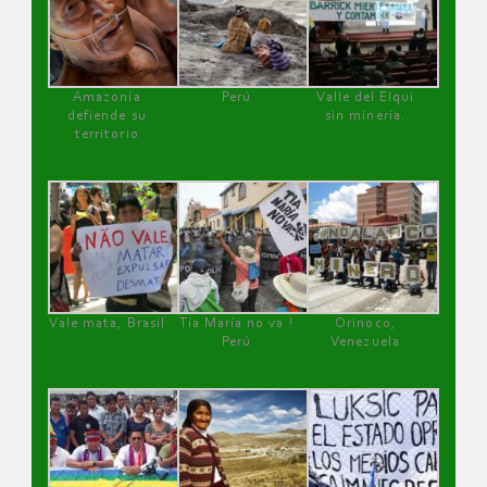
Amazonía
Perú
Valle del Elqui
defiende su
sin minería.
territorio
Vale mata, Brasil
Tía María no va !
Orinoco,
Perú
Venezuela