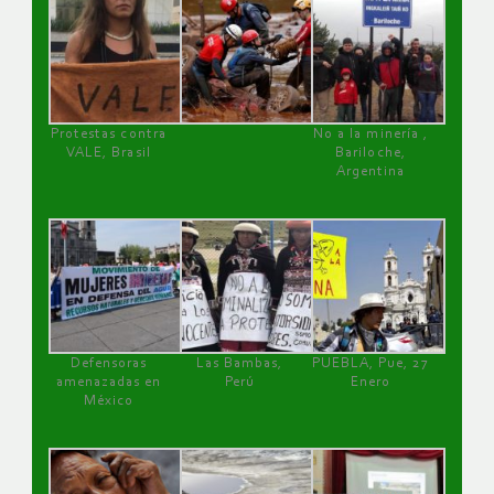
Protestas contra
No a la minería ,
VALE, Brasil
Bariloche,
Argentina
Defensoras
Las Bambas,
PUEBLA, Pue, 27
amenazadas en
Perú
Enero
México