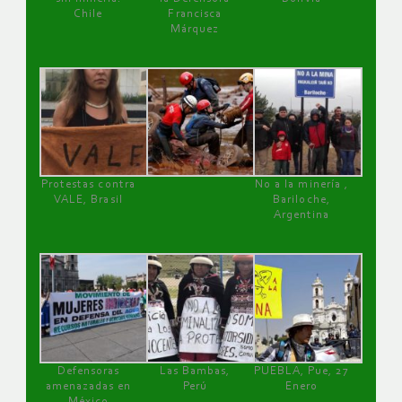
Chile
Francisca
Márquez
Protestas contra
No a la minería ,
VALE, Brasil
Bariloche,
Argentina
Defensoras
Las Bambas,
PUEBLA, Pue, 27
amenazadas en
Perú
Enero
México