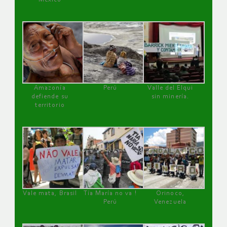
Amazonía
Perú
Valle del Elqui
defiende su
sin minería.
territorio
Vale mata, Brasil
Tía María no va !
Orinoco,
Perú
Venezuela