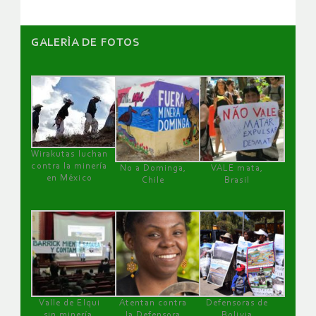
GALERÌA DE FOTOS
Wirakutas luchan
contra la minería
No a Dominga,
VALE mata,
en México
Chile
Brasil
Valle de Elqui
Atentan contra
Defensoras de
sin minería.
la Defensora
Bolivia