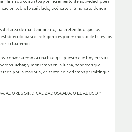
han firmado contratos por incremento de actividad, pues
licación sobre lo señalado, acércate al Sindicato donde
del área de mantenimiento, ha pretendido que los
tablecido para el refrigerio es por mandato de la ley los
tros actuaremos.
s, convocaremos a una huelga , puesto que hoy eres tu
sabemos luchar, y moriremos en la lucha, tenemos que
acatada por la mayoría, en tanto no podemos permitir que
BAJADORES SINDICALIZADOS!¡ABAJO EL ABUSO Y