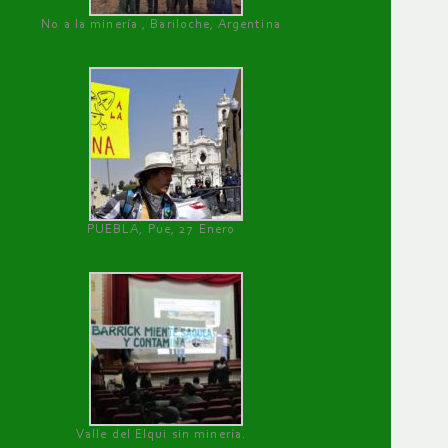
No a la minería , Bariloche, Argentina
PUEBLA, Pue, 27 Enero
Valle del Elqui sin minería.