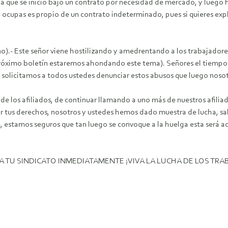
 que se inicio bajo un contrato por necesidad de mercado, y luego 
 ocupas es propio de un contrato indeterminado, pues si quieres exp
Este señor viene hostilizando y amedrentando a los trabajadores 
próximo boletín estaremos ahondando este tema). Señores el tiempo es
e solicitamos a todos ustedes denunciar estos abusos que luego noso
 afiliados, de continuar llamando a uno más de nuestros afiliado
 por tus derechos, nosotros y ustedes hemos dado muestra de lucha, 
, estamos seguros que tan luego se convoque a la huelga esta será 
TU SINDICATO INMEDIATAMENTE ¡VIVA LA LUCHA DE LOS TRA