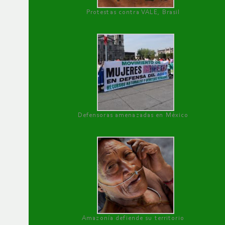
Protestas contra VALE, Brasil
Defensoras amenazadas en México
Amazonía defiende su territorio