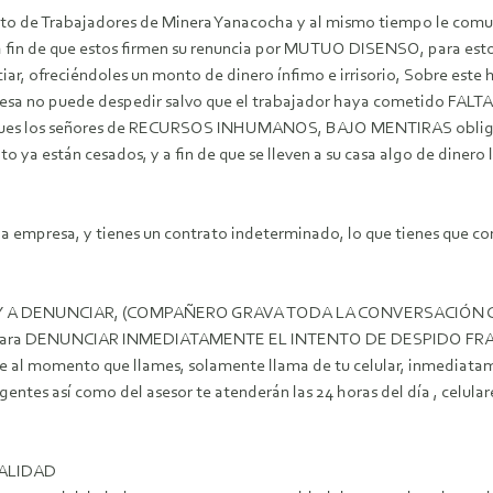
cato de Trabajadores de Minera Yanacocha y al mismo tiempo le com
que estos firmen su renuncia por MUTUO DISENSO, para esto pr
iar, ofreciéndoles un monto de dinero ínfimo e irrisorio,
Sobre este 
presa no puede despedir salvo que el trabajador haya cometido FAL
 pues los señores de RECURSOS INHUMANOS, BAJO MENTIRAS obligan
nto ya están cesados, y a fin de que se lleven a su casa algo de dine
a empresa, y tienes un contrato indeterminado, lo que tienes que co
VOY A DENUNCIAR, (COMPAÑERO GRAVA TODA LA CONVERSACI
para DENUNCIAR INMEDIATAMENTE EL INTENTO DE DESPIDO FRAUD
l momento que llames, solamente llama de tu celular, inmediatam
rigentes así como del asesor te atenderán las 24 horas del día , celu
ALIDAD