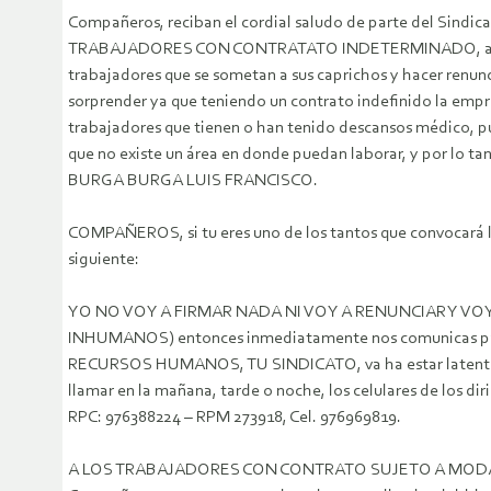
Compañeros, reciban el cordial saludo de parte del Sindi
TRABAJADORES CON CONTRATATO INDETERMINADO, a fin de 
trabajadores que se sometan a sus caprichos y hacer renunc
sorprender ya que teniendo un contrato indefinido la em
trabajadores que tienen o han tenido descansos médico,
que no existe un área en donde puedan laborar, y por lo ta
BURGA BURGA LUIS FRANCISCO.
COMPAÑEROS, si tu eres uno de los tantos que convocará l
siguiente:
YO NO VOY A FIRMAR NADA NI VOY A RENUNCIAR Y 
INHUMANOS) entonces inmediatamente nos comunicas 
RECURSOS HUMANOS, TU SINDICATO, va ha estar latente a
llamar en la mañana, tarde o noche, los celulares de los di
RPC: 976388224 – RPM 273918, Cel. 976969819.
A LOS TRABAJADORES CON CONTRATO SUJETO A MOD