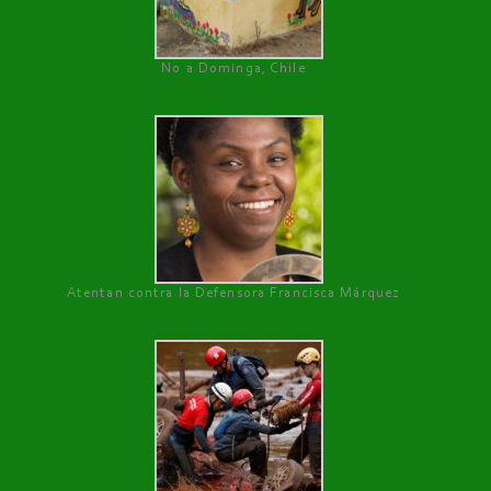
No a Dominga, Chile
Atentan contra la Defensora Francisca Márquez