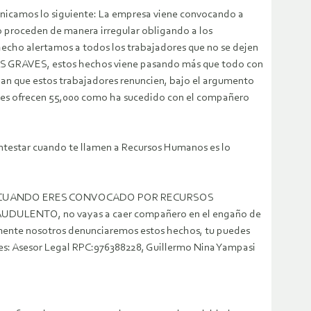
unicamos lo siguiente: La empresa viene convocando a
oceden de manera irregular obligando a los
hecho alertamos a todos los trabajadores que no se dejen
TAS GRAVES, estos hechos viene pasando más que todo con
 que estos trabajadores renuncien, bajo el argumento
ro les ofrecen 55,000 como ha sucedido con el compañero
ntestar cuando te llamen a Recursos Humanos es lo
ÓN CUANDO ERES CONVOCADO POR RECURSOS
ULENTO, no vayas a caer compañero en el engaño de
ente nosotros denunciaremos estos hechos, tu puedes
lares: Asesor Legal RPC:976388228, Guillermo Nina Yampasi