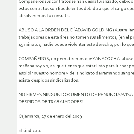
Compañeros sus contratos se han desnaturalizado, debido a
estos contratos son fraudulentos debido a que el cargo que
absolveremos tu consulta.
ABUSO A LA ORDEN DEL DÍADAVID GOLDING (Australiano).- 
trabajadores de esta área no tomen sus alimentos, (en el 
45 minutos, nadie puede violentar este derecho, por lo qu
COMPAÑEROS, no permitiremos que YANACOCHA, abuse de los
mañana soy yo, así que tienes que estar listo para luchar
escribir nuestro nombre y del sindicato derramando sangre
exista despidos sindicalizados.
NO FIRMES NINGUN DOCUMENTO DE RENUNCIAAVISA A 
DESPIDOS DE TRABAJADORES!.
Cajamarca, 27 de enero del 2009
El sindicato