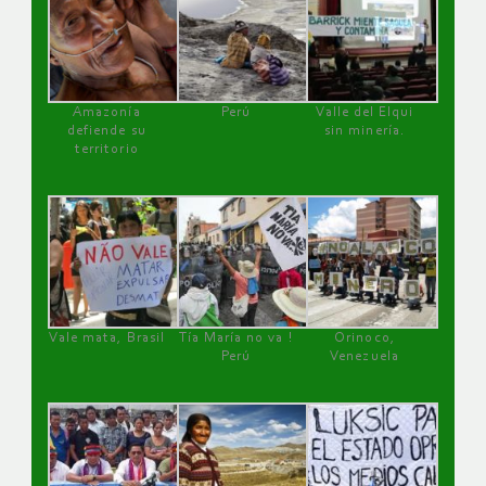
Amazonía
Perú
Valle del Elqui
defiende su
sin minería.
territorio
Vale mata, Brasil
Tía María no va !
Orinoco,
Perú
Venezuela