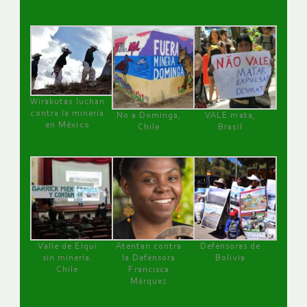
Wirakutas luchan
contra la minería
No a Dominga,
VALE mata,
en México
Chile
Brasil
Valle de Elqui
Atentan contra
Defensoras de
sin minería.
la Defensora
Bolivia
Chile
Francisca
Márquez