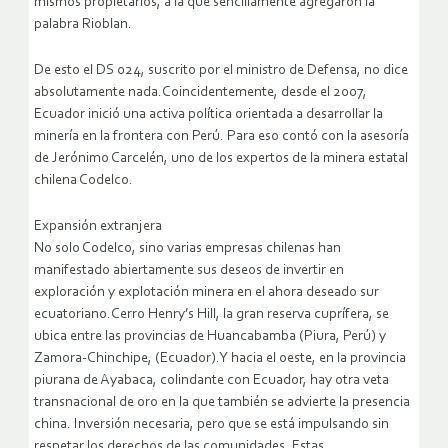
mismos propietarios, a la que sencillamente agregaron la
palabra Rioblan.
De esto el DS 024, suscrito por el ministro de Defensa, no dice
absolutamente nada.Coincidentemente, desde el 2007,
Ecuador inició una activa política orientada a desarrollar la
minería en la frontera con Perú. Para eso contó con la asesoría
de Jerónimo Carcelén, uno de los expertos de la minera estatal
chilena Codelco.
Expansión extranjera
No solo Codelco, sino varias empresas chilenas han
manifestado abiertamente sus deseos de invertir en
exploración y explotación minera en el ahora deseado sur
ecuatoriano.Cerro Henry’s Hill, la gran reserva cuprífera, se
ubica entre las provincias de Huancabamba (Piura, Perú) y
Zamora-Chinchipe, (Ecuador).Y hacia el oeste, en la provincia
piurana de Ayabaca, colindante con Ecuador, hay otra veta
transnacional de oro en la que también se advierte la presencia
china. Inversión necesaria, pero que se está impulsando sin
respetar los derechos de las comunidades. Estas,