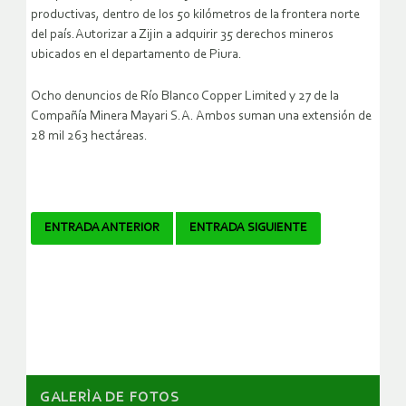
productivas, dentro de los 50 kilómetros de la frontera norte
del país.Autorizar a Zijin a adquirir 35 derechos mineros
ubicados en el departamento de Piura.
Ocho denuncios de Río Blanco Copper Limited y 27 de la
Compañía Minera Mayari S.A. Ambos suman una extensión de
28 mil 263 hectáreas.
Navegador
ENTRADA ANTERIOR
ENTRADA SIGUIENTE
de
artículos
GALERÌA DE FOTOS