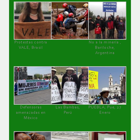
Protestas contra
No a la minería ,
VALE, Brasil
Bariloche,
Argentina
Defensoras
Las Bambas,
PUEBLA, Pue, 27
amenazadas en
Perú
Enero
México