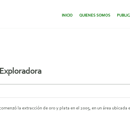
SALTAR AL CONTENIDO.
INICIO
QUIENES SOMOS
PUBLI
Exploradora
omenzó la extracción de oro y plata en el 2005, en un área ubicada