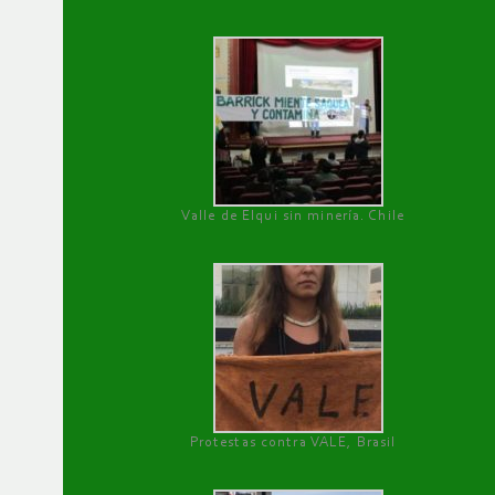
Valle de Elqui sin minería. Chile
Protestas contra VALE, Brasil