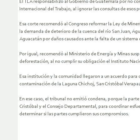
El TLA responsabilizó al Gobierno de Guatemala por no corr
Internacional del Trabajo, al ignorar las consultas de esos 
Esa corte recomendó al Congreso reformar la Ley de Minería
la demanda de deterioro de la cuenca del río San Juan, A
Aguacatán por daños causados ante la falta de un sistema d
Por igual, recomendó al Ministerio de Energía y Minas sus
deforestación, al no cumplir su obligación el Instituto Nac
Esa institución y la comunidad llegaron a un acuerdo para
contaminación de la Laguna Chichoj, San Cristóbal Verapaz
En ese caso, el tribunal no emitió condena, porque la par
Cristóbal y el Consejo Departamental, para coordinar esfue
determinar si las partes cumplieron sus compromisos.