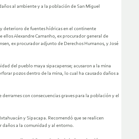
daños al ambiente y a la población de San Miguel
deterioro de fuentes hídricas en el continente
re ellos Alexandre Camanho, ex procurador general de
lemsen, ex procurador adjunto de Derechos Humanos, y José
nidad del pueblo maya sipacapense; acusaron a la mina
erforar pozos dentro de la mina, lo cual ha causado daños a
de derrames con consecuencias graves para la población y el
 Ixtahuacán y Sipacapa. Recomendó que se realicen
r daños a la comunidad y al entorno.