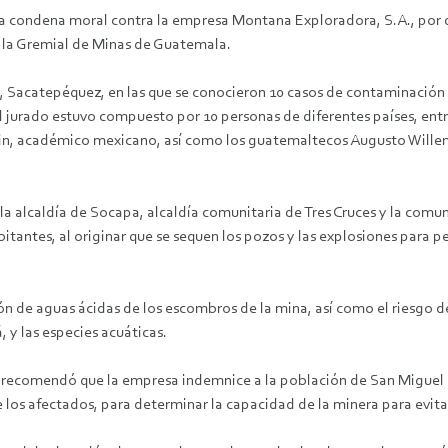
na condena moral contra la empresa Montana Exploradora, S.A., por 
 la Gremial de Minas de Guatemala.
acatepéquez, en las que se conocieron 10 casos de contaminación y 
l jurado estuvo compuesto por 10 personas de diferentes países, ent
Barkin, académico mexicano, así como los guatemaltecos Augusto Wil
a alcaldía de Socapa, alcaldía comunitaria de Tres Cruces y la comu
itantes, al originar que se sequen los pozos y las explosiones para p
ión de aguas ácidas de los escombros de la mina, así como el riesgo 
, y las especies acuáticas.
y recomendó que la empresa indemnice a la población de San Miguel
 los afectados, para determinar la capacidad de la minera para evita