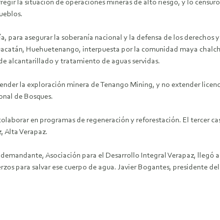
egir la situación de operaciones mineras de alto riesgo, y lo censuró
pueblos.
, para asegurar la soberanía nacional y la defensa de los derechos y
guacatán, Huehuetenango, interpuesta por la comunidad maya chalchi
e alcantarillado y tratamiento de aguas servidas.
pender la exploración minera de Tenango Mining, y no extender licenc
ional de Bosques.
 colaborar en programas de regeneración y reforestación. El tercer
, Alta Verapaz.
te demandante, Asociación para el Desarrollo Integral Verapaz, llegó
rzos para salvar ese cuerpo de agua. Javier Bogantes, presidente del