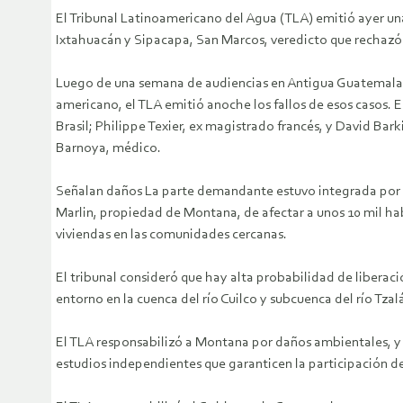
El Tribunal Latinoamericano del Agua (TLA) emitió ayer u
Ixtahuacán y Sipacapa, San Marcos, veredicto que rechazó
Luego de una semana de audiencias en Antigua Guatemala, S
americano, el TLA emitió anoche los fallos de esos casos.
E
Brasil; Philippe Texier, ex magistrado francés, y David 
Barnoya, médico.
Señalan daños La parte demandante estuvo integrada por l
Marlin, propiedad de Montana, de afectar a unos 10 mil hab
viviendas en las comunidades cercanas.
El tribunal consideró que hay alta probabilidad de liberac
entorno en la cuenca del río Cuilco y subcuenca del río Tzalá
El TLA responsabilizó a Montana por daños ambientales, 
estudios independientes que garanticen la participación de